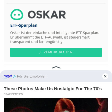
ETF-Sparplan
Oskar ist der einfache und intelligente ETF-Sparplan.
Er übernimmt die ETF-Auswahl, ist steuersmart,
transparent und kostengünstig.
JETZT MEHR ERFAHREN
Für Sie Empfohlen
Aktien ATX
DAX
EuroStoxx 50
Dow Jones
NASDAQ 100
Nikkei 225
S&P 500
These Photos Make Us Nostalgic For The 70's
BRAINBERRIES
Weitere Aktien:
NMP Acquisition a
Marketing Home Group for Trading
Nis
Management
Sharvaya Metals
Guangdong Jiangwang International
Holdings