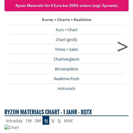
Ryzon Materials für 0 Euro bei ZERO ordern (zzgl. Spreads)
Kurse + Charts + Realtime
Kurs + Chart
>
Chart (groß)
Times + Sales
Chartvergleich
Börsenplätze
Realtime Push
Historisch
RYZON MATERIALS CHART - 1 JAHR - XQTX
Intraday
1W
3M
1J
3J
5J
MAX