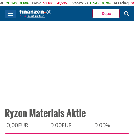
6 349
0,8%
Dow
53 885
-0,9%
EStoxx50
6 545
0,7%
Nasdaq
29 373
Depot
Ryzon Materials Aktie
0,00
0,00
0,00
EUR
EUR
%