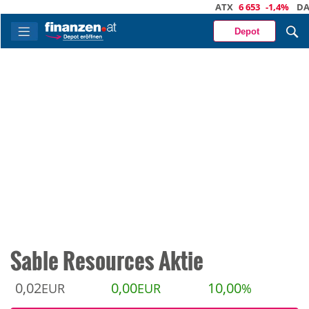
ATX
6 653
-1,4%
DAX
2
Depot
Sable Resources Aktie
0,02
0,00
10,00
EUR
EUR
%