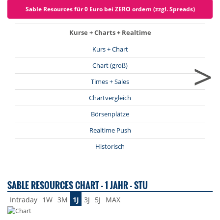
Sable Resources für 0 Euro bei ZERO ordern (zzgl. Spreads)
Kurse + Charts + Realtime
Kurs + Chart
>
Chart (groß)
Times + Sales
Chartvergleich
Börsenplätze
Realtime Push
Historisch
SABLE RESOURCES CHART - 1 JAHR - STU
Intraday
1W
3M
1J
3J
5J
MAX