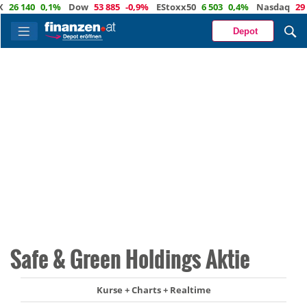
6 140
0,1%
Dow
53 885
-0,9%
EStoxx50
6 503
0,4%
Nasdaq
29 373
Depot
Safe & Green Holdings Aktie
Kurse + Charts + Realtime