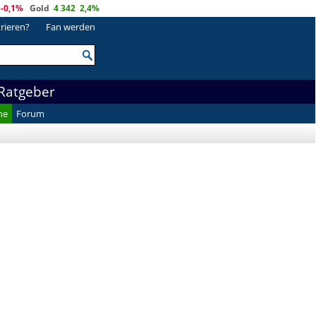
-0,1%
Gold
4 342
2,4%
trieren?
Fan werden
Ratgeber
he
Forum