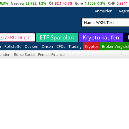
0,3%
Nasdaq
29 722
1,2%
Öl
82,1
-0,5%
Euro
1,1559
0,3%
CHF
0,9344
Anmelden
Regis
ETF-Sparplan
Krypto kaufen
ZERO Depot
n
Rohstoffe
Devisen
Zinsen
CFDs
Trading
Kryptos
Broker-Vergleic
denden
Börse-Social
Female Finance