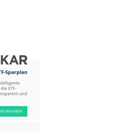
TF-Sparplan
ntelligente
die ETF-
ransparent und
HR ERFAHREN