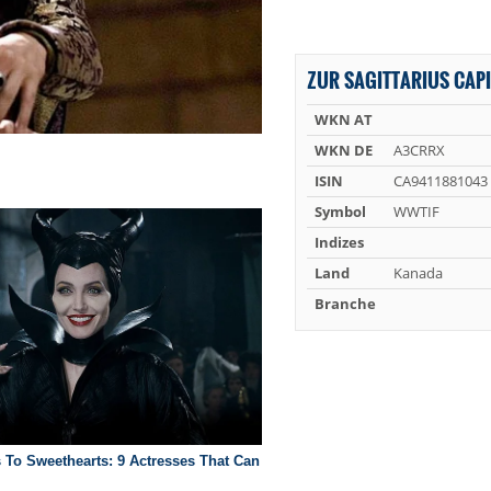
ZUR SAGITTARIUS CAPI
WKN AT
WKN DE
A3CRRX
ISIN
CA9411881043
Symbol
WWTIF
Indizes
Land
Kanada
Branche