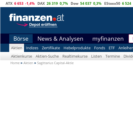
ATX
6 653
-1,4%
DAX
26 319
0,7%
Dow
54 037
0,3%
EStoxx50
6 524
Börse
News & Analysen
myfinanzen
Aktien
Indizes
Zertifikate
Hebelprodukte
Fonds
ETF
Anleihe
Aktienkurse
Aktien-Suche
Realtimekurse
Listen
Termine
Divi
Home
»
Aktien
»
Sagittarius Capital-Aktie