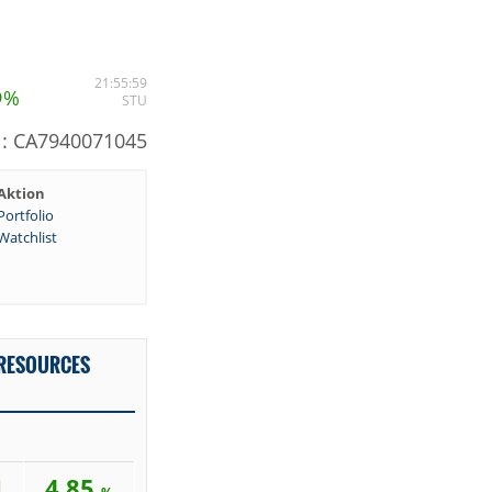
5
21:55:59
%
STU
: CA7940071045
Aktion
Portfolio
Watchlist
 RESOURCES
1
4,85