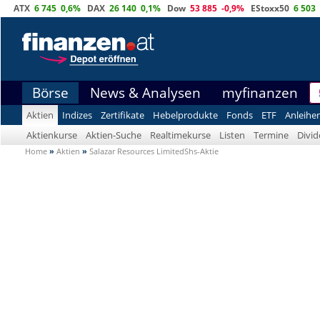
ATX
6 745
0,6%
DAX
26 140
0,1%
Dow
53 885
-0,9%
EStoxx50
6 503
Börse
News & Analysen
myfinanzen
Aktien
Indizes
Zertifikate
Hebelprodukte
Fonds
ETF
Anleihe
Aktienkurse
Aktien-Suche
Realtimekurse
Listen
Termine
Divi
Home
»
Aktien
»
Salazar Resources LimitedShs-Aktie