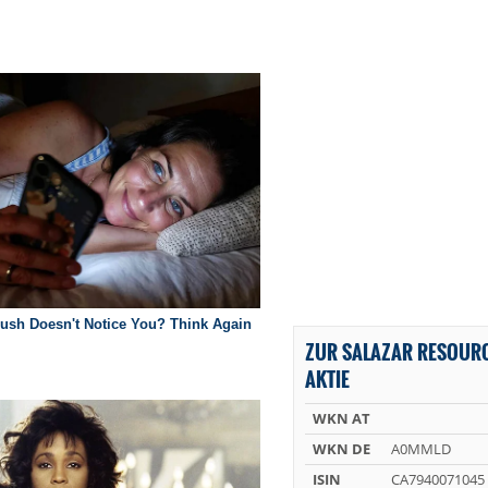
ZUR SALAZAR RESOURC
AKTIE
WKN AT
WKN DE
A0MMLD
ISIN
CA7940071045