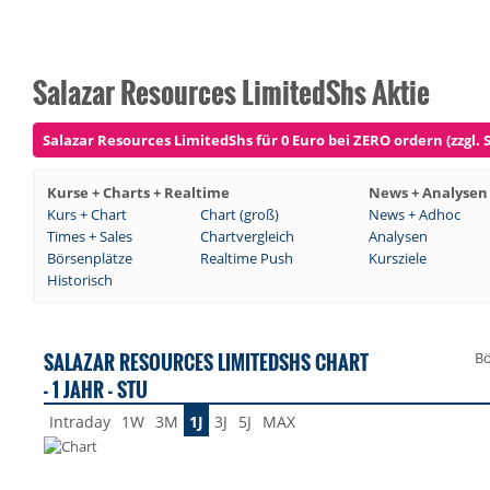
Salazar Resources LimitedShs Aktie
Salazar Resources LimitedShs für 0 Euro bei ZERO ordern (zzgl. 
Kurse + Charts + Realtime
News + Analysen
Kurs + Chart
Chart (groß)
News + Adhoc
Times + Sales
Chartvergleich
Analysen
Börsenplätze
Realtime Push
Kursziele
Historisch
SALAZAR RESOURCES LIMITEDSHS CHART
Bö
- 1 JAHR - STU
Intraday
1W
3M
1J
3J
5J
MAX