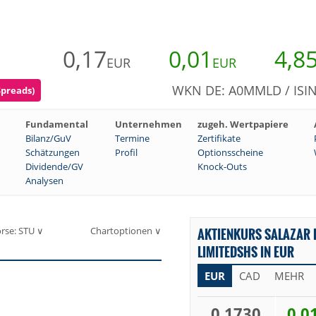
0,17
0,01
4,8
EUR
EUR
WKN DE: A0MMLD / ISIN
Spreads)
Fundamental
Unternehmen
zugeh. Wertpapiere
Bilanz/GuV
Termine
Zertifikate
Schätzungen
Profil
Optionsscheine
Dividende/GV
Knock-Outs
Analysen
rse: STU ∨
Chartoptionen ∨
AKTIENKURS SALAZAR
LIMITEDSHS IN EUR
EUR
CAD
MEHR
0,1730
0,0