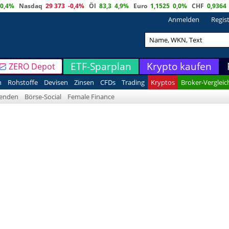
0,4%
Nasdaq
29 373
-0,4%
Öl
83,3
4,9%
Euro
1,1525
0,0%
CHF
0,9364
Anmelden
Regis
ETF-Sparplan
Krypto kaufen
ZERO Depot
n
Rohstoffe
Devisen
Zinsen
CFDs
Trading
Kryptos
Broker-Vergleic
denden
Börse-Social
Female Finance