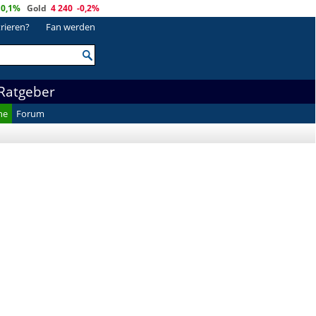
0,1%
Gold
4 240
-0,2%
trieren?
Fan werden
Ratgeber
he
Forum