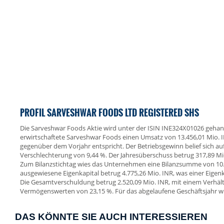
PROFIL SARVESHWAR FOODS LTD REGISTERED SHS
Die Sarveshwar Foods Aktie wird unter der ISIN INE324X01026 gehan
erwirtschaftete Sarveshwar Foods einen Umsatz von 13.456,01 Mio.
gegenüber dem Vorjahr entspricht. Der Betriebsgewinn belief sich auf
Verschlechterung von 9,44 %. Der Jahresüberschuss betrug 317,89 Mi
Zum Bilanzstichtag wies das Unternehmen eine Bilanzsumme von 10.
ausgewiesene Eigenkapital betrug 4.775,26 Mio. INR, was einer Eigen
Die Gesamtverschuldung betrug 2.520,09 Mio. INR, mit einem Verhäl
Vermögenswerten von 23,15 %. Für das abgelaufene Geschäftsjahr wu