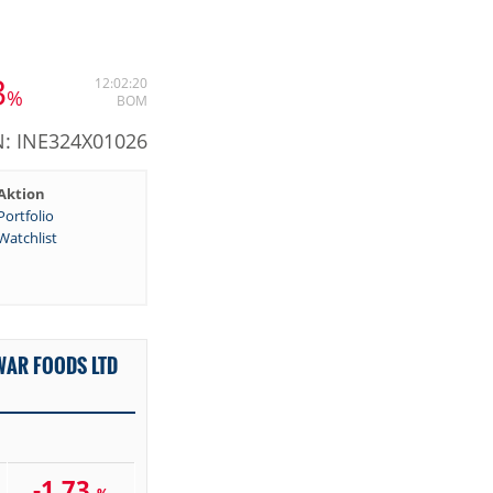
3
12:02:20
%
BOM
N: INE324X01026
Aktion
Portfolio
Watchlist
WAR FOODS LTD
-1,73