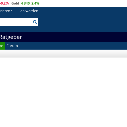
-0,2%
Gold
4 340
2,4%
trieren?
Fan werden
Ratgeber
he
Forum