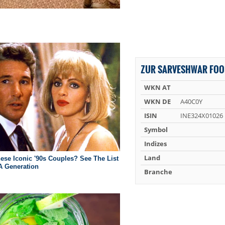
ZUR SARVESHWAR FOO
WKN AT
WKN DE
A40C0Y
ISIN
INE324X01026
Symbol
Indizes
Land
Branche