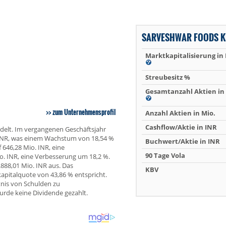
SARVESHWAR FOODS K
Marktkapitalisierung in
Streubesitz %
Gesamtanzahl Aktien in 
zum Unternehmensprofil
Anzahl Aktien in Mio.
Cashflow/Aktie in INR
delt. Im vergangenen Geschäftsjahr
 INR, was einem Wachstum von 18,54 %
Buchwert/Aktie in INR
 646,28 Mio. INR, eine
90 Tage Vola
o. INR, eine Verbesserung um 18,2 %.
888,01 Mio. INR aus. Das
KBV
kapitalquote von 43,86 % entspricht.
tnis von Schulden zu
rde keine Dividende gezahlt.