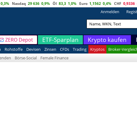
0,3%
Nasdaq
29 636
0,9%
Öl
83,3
1,0%
Euro
1,1562
0,4%
CHF
0,9336
Anmelden
Regis
ETF-Sparplan
Krypto kaufen
ZERO Depot
n
Rohstoffe
Devisen
Zinsen
CFDs
Trading
Kryptos
Broker-Vergleic
denden
Börse-Social
Female Finance