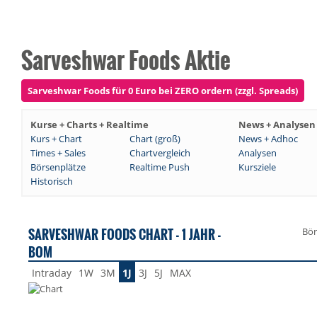
Sarveshwar Foods Aktie
Sarveshwar Foods für 0 Euro bei ZERO ordern (zzgl. Spreads)
Kurse + Charts + Realtime
News + Analysen
Kurs + Chart
Chart (groß)
News + Adhoc
Times + Sales
Chartvergleich
Analysen
Börsenplätze
Realtime Push
Kursziele
Historisch
SARVESHWAR FOODS CHART - 1 JAHR -
Bör
BOM
Intraday
1W
3M
1J
3J
5J
MAX