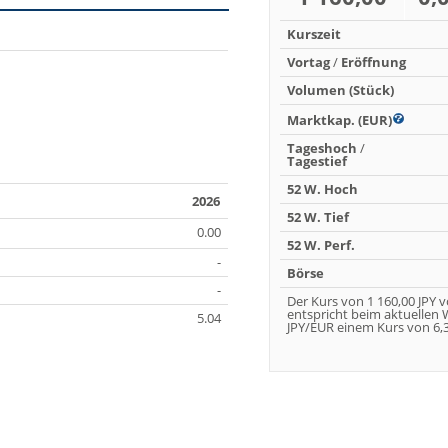
Kurszeit
Vortag
/
Eröffnung
Volumen (Stück)
Marktkap. (EUR)
Tageshoch
/
Tagestief
52 W. Hoch
2026
52 W. Tief
0.00
52 W. Perf.
-
Börse
-
Der Kurs von 1 160,00 JPY 
entspricht beim aktuellen
5.04
JPY/EUR einem Kurs von 6,3