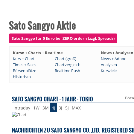
Sato Sangyo Aktie
Sato Sangyo für 0 Euro bei ZERO ordern (zzgl. Spreads)
Kurse + Charts + Realtime
News + Analysen
Kurs + Chart
Chart (groß)
News + Adhoc
Times + Sales
Chartvergleich
Analysen
Börsenplätze
Realtime Push
Kursziele
Historisch
SATO SANGYO CHART - 1 JAHR - TOKIO
Börs
Intraday
1W
3M
1J
3J
5J
MAX
NACHRICHTEN ZU SATO SANGYO CO.,LTD. REGISTERED S