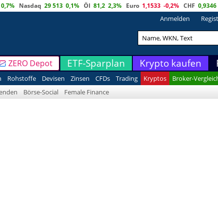
0,7%
Nasdaq
29 513
0,1%
Öl
81,2
2,3%
Euro
1,1533
-0,2%
CHF
0,9346
Anmelden
Regis
ETF-Sparplan
Krypto kaufen
ZERO Depot
n
Rohstoffe
Devisen
Zinsen
CFDs
Trading
Kryptos
Broker-Vergleic
denden
Börse-Social
Female Finance