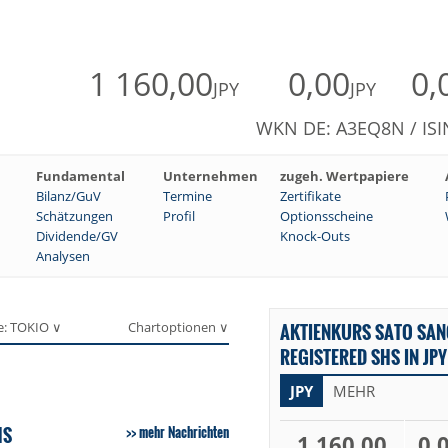
1 160,00
0,00
0,
JPY
JPY
WKN DE: A3EQ8N / ISI
Fundamental
Unternehmen
zugeh. Wertpapiere
Bilanz/GuV
Termine
Zertifikate
Schätzungen
Profil
Optionsscheine
Dividende/GV
Knock-Outs
Analysen
e: TOKIO ∨
Chartoptionen ∨
AKTIENKURS SATO SANG
REGISTERED SHS IN JPY
JPY
MEHR
HS
mehr Nachrichten
1 160,00
0,