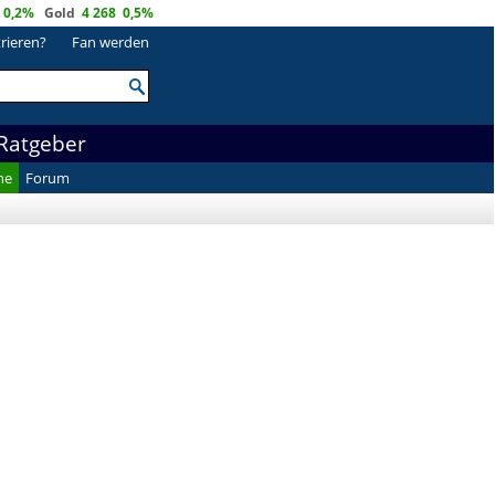
0,2%
Gold
4 268
0,5%
trieren?
Fan werden
Ratgeber
he
Forum