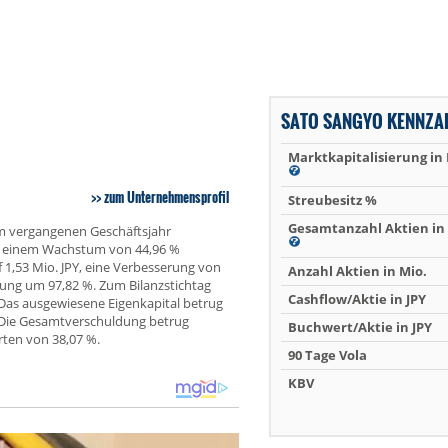
SATO SANGYO KENNZA
Marktkapitalisierung in
zum Unternehmensprofil
Streubesitz %
Gesamtanzahl Aktien in 
Im vergangenen Geschäftsjahr
as einem Wachstum von 44,96 %
 1,53 Mio. JPY, eine Verbesserung von
Anzahl Aktien in Mio.
erung um 97,82 %. Zum Bilanzstichtag
Cashflow/Aktie in JPY
Das ausgewiesene Eigenkapital betrug
t. Die Gesamtverschuldung betrug
Buchwert/Aktie in JPY
rten von 38,07 %.
90 Tage Vola
KBV