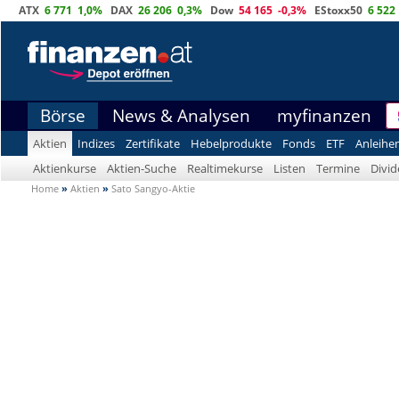
ATX
6 771
1,0%
DAX
26 206
0,3%
Dow
54 165
-0,3%
EStoxx50
6 522
Börse
News & Analysen
myfinanzen
Aktien
Indizes
Zertifikate
Hebelprodukte
Fonds
ETF
Anleihe
Aktienkurse
Aktien-Suche
Realtimekurse
Listen
Termine
Divi
Home
»
Aktien
»
Sato Sangyo-Aktie