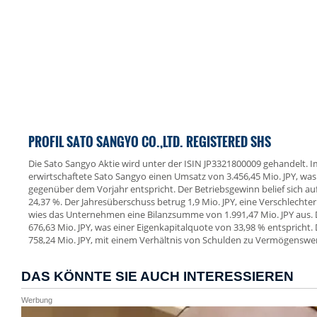
PROFIL SATO SANGYO CO.,LTD. REGISTERED SHS
Die Sato Sangyo Aktie wird unter der ISIN JP3321800009 gehandelt. 
erwirtschaftete Sato Sangyo einen Umsatz von 3.456,45 Mio. JPY, w
gegenüber dem Vorjahr entspricht. Der Betriebsgewinn belief sich auf
24,37 %. Der Jahresüberschuss betrug 1,9 Mio. JPY, eine Verschlecht
wies das Unternehmen eine Bilanzsumme von 1.991,47 Mio. JPY aus. 
676,63 Mio. JPY, was einer Eigenkapitalquote von 33,98 % entsprich
758,24 Mio. JPY, mit einem Verhältnis von Schulden zu Vermögenswe