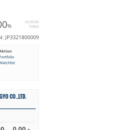
00
02:00:00
%
TOKIO
N: JP3321800009
Aktion
Portfolio
Watchlist
YO CO.,LTD.
00
0,00