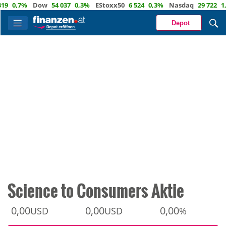
0,7%
Dow
54 037
0,3%
EStoxx50
6 524
0,3%
Nasdaq
29 722
1,2%
Depot
Science to Consumers Aktie
0,00
0,00
0,00
USD
USD
%