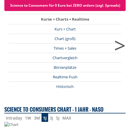
Science to Consumers für 0 Euro bei ZERO ordern (zzgl. Spreads)
Kurse + Charts + Realtime
Kurs + Chart
>
Chart (groß)
Times + Sales
Chartvergleich
Börsenplätze
Realtime Push
Historisch
SCIENCE TO CONSUMERS CHART - 1 JAHR - NASO
Intraday
1W
3M
1J
3J
5J
MAX