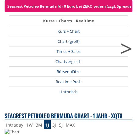
Seacrest Petroleo Bermuda für 0 Euro bei ZERO ordern (zzgl. Spreads)
Kurse + Charts + Realtime
Kurs + Chart
>
Chart (groß)
Times + Sales
Chartvergleich
Börsenplätze
Realtime Push
Historisch
SEACREST PETROLEO BERMUDA CHART - 1 JAHR - XQTX
Intraday
1W
3M
1J
3J
5J
MAX