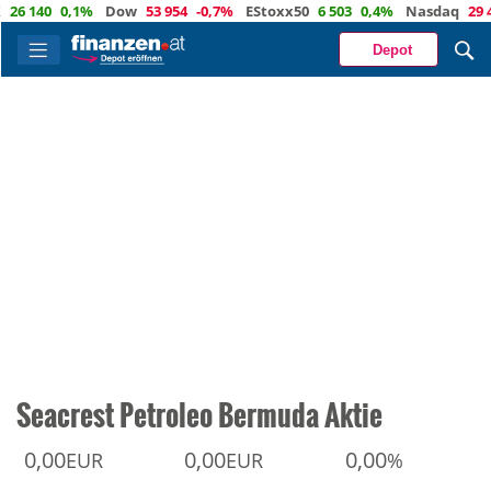
140
0,1%
Dow
53 954
-0,7%
EStoxx50
6 503
0,4%
Nasdaq
29 436
Depot
Seacrest Petroleo Bermuda Aktie
0,00
0,00
0,00
EUR
EUR
%