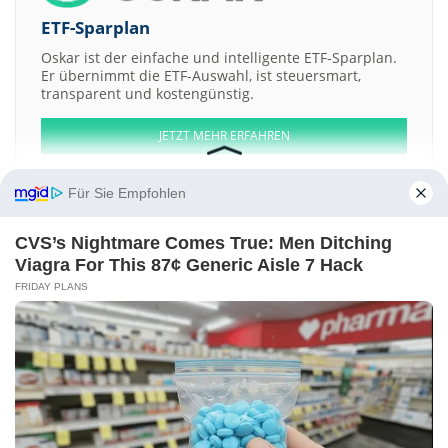
ETF-Sparplan
Oskar ist der einfache und intelligente ETF-Sparplan.
Er übernimmt die ETF-Auswahl, ist steuersmart,
transparent und kostengünstig.
JETZT MEHR ERFAHREN
Für Sie Empfohlen
CVS’s Nightmare Comes True: Men Ditching
Aktien ATX
DAX
EuroStoxx 50
Dow Jones
NASDAQ 100
Nikkei 225
Viagra For This 87¢ Generic Aisle 7 Hack
S&P 500
FRIDAY PLANS
Weitere Aktien:
Apollomics
BIOPHYTIS
Technoprobe
MINEBEA MITSUMI
Gubra A-S
Bearer and-or registered Shs
Kontakt
-
Impressum
-
Werbung
-
Barrierefreiheit
Sitemap
-
Datenschutz
-
Disclaimer
-
AGB
-
Privatsphäre-Einstellungen