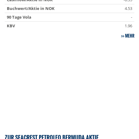
Buchwert/Aktie in NOK
4.53
90 Tage Vola
-
KBV
1.96
MEHR
ZUR SEACREST PETROLEO BERMUDA AKTIE