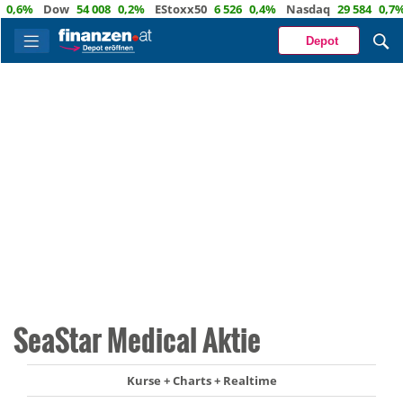
6%
Dow
54 008
0,2%
EStoxx50
6 526
0,4%
Nasdaq
29 584
0,7%
Ö
Depot
SeaStar Medical Aktie
Kurse + Charts + Realtime