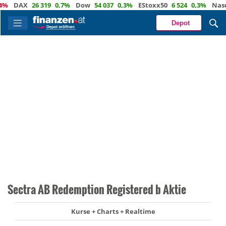
DAX
26 319
0,7%
Dow
54 037
0,3%
EStoxx50
6 524
0,3%
Nasdaq
Depot
Sectra AB Redemption Registered b Aktie
Kurse + Charts + Realtime