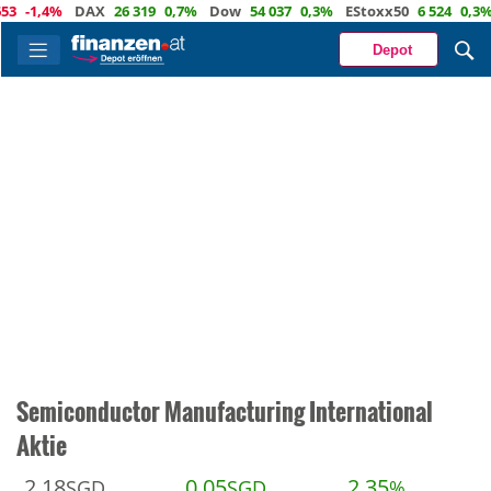
1,4%
DAX
26 319
0,7%
Dow
54 037
0,3%
EStoxx50
6 524
0,3%
Na
Depot
Semiconductor Manufacturing International
Aktie
2,18
0,05
2,35
SGD
SGD
%