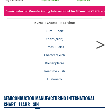
Semiconductor Manufacturing International für 0 Euro bei ZERO ordern 
Kurse + Charts + Realtime
Kurs + Chart
>
Chart (groß)
Times + Sales
Chartvergleich
Börsenplätze
Realtime Push
Historisch
SEMICONDUCTOR MANUFACTURING INTERNATIONAL
CHART - 1 JAHR - SIN