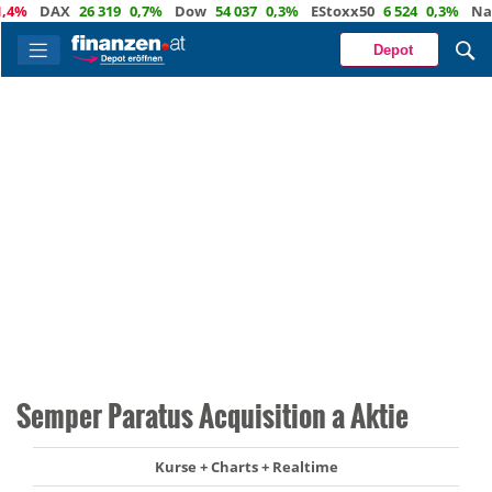
DAX
26 319
0,7%
Dow
54 037
0,3%
EStoxx50
6 524
0,3%
Nasda
Depot
Semper Paratus Acquisition a Aktie
Kurse + Charts + Realtime