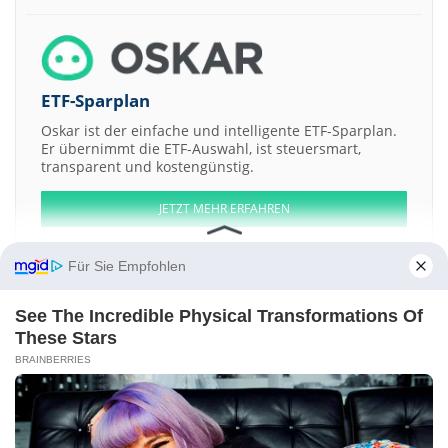
ETF-Sparplan
Oskar ist der einfache und intelligente ETF-Sparplan.
Er übernimmt die ETF-Auswahl, ist steuersmart,
transparent und kostengünstig.
JETZT MEHR ERFAHREN
Für Sie Empfohlen
See The Incredible Physical Transformations Of
Aktien ATX
DAX
EuroStoxx 50
Dow Jones
NASDAQ 100
Nikkei 225
These Stars
S&P 500
BRAINBERRIES
Weitere Aktien:
Intelligent Medicine Acquisition a
Acticor Biotech
Alhasoob Company
Registered Shs
Aquila Part Prod Com
The Good Flour
Kontakt
-
Impressum
-
Werbung
-
Barrierefreiheit