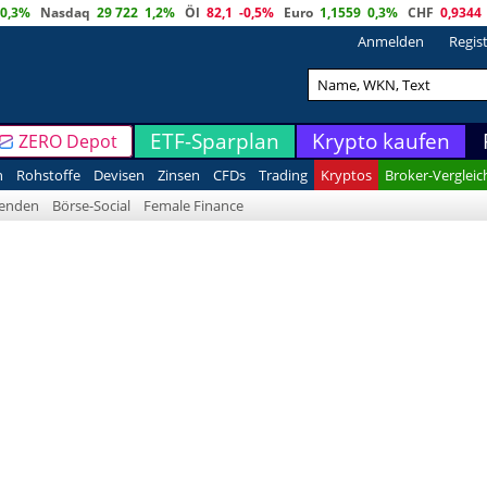
0,3%
Nasdaq
29 722
1,2%
Öl
82,1
-0,5%
Euro
1,1559
0,3%
CHF
0,9344
Anmelden
Regis
ETF-Sparplan
Krypto kaufen
ZERO Depot
n
Rohstoffe
Devisen
Zinsen
CFDs
Trading
Kryptos
Broker-Vergleic
denden
Börse-Social
Female Finance