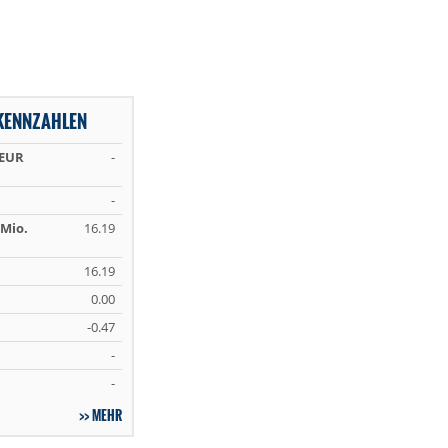
KENNZAHLEN
 EUR
-
-
Mio.
16.19
16.19
0.00
-0.47
-
-
MEHR