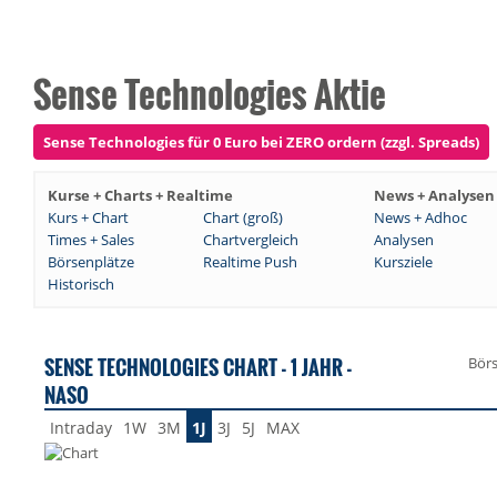
Sense Technologies Aktie
Sense Technologies für 0 Euro bei ZERO ordern (zzgl. Spreads)
Kurse + Charts + Realtime
News + Analysen
Kurs + Chart
Chart (groß)
News + Adhoc
Times + Sales
Chartvergleich
Analysen
Börsenplätze
Realtime Push
Kursziele
Historisch
SENSE TECHNOLOGIES CHART - 1 JAHR -
Bör
NASO
Intraday
1W
3M
1J
3J
5J
MAX