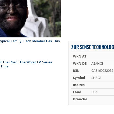
ZUR SENSE TECHNOLOG
WKN AT
WKN DE
A2AHC3
ISIN
CA8169232052
Symbol
SNSGF
Indizes
Land
USA
Branche