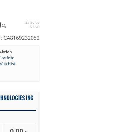
0
23:20:00
%
NASO
N: CA8169232052
Aktion
Portfolio
Watchlist
CHNOLOGIES INC
0,00