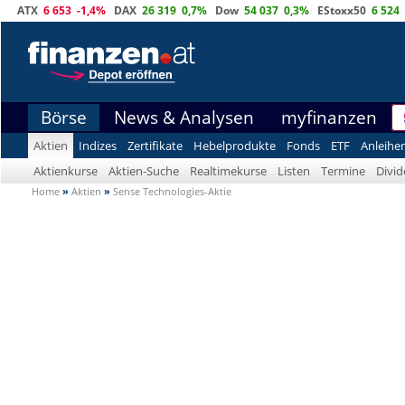
ATX
6 653
-1,4%
DAX
26 319
0,7%
Dow
54 037
0,3%
EStoxx50
6 524
Börse
News & Analysen
myfinanzen
Aktien
Indizes
Zertifikate
Hebelprodukte
Fonds
ETF
Anleihe
Aktienkurse
Aktien-Suche
Realtimekurse
Listen
Termine
Divi
Home
»
Aktien
»
Sense Technologies-Aktie