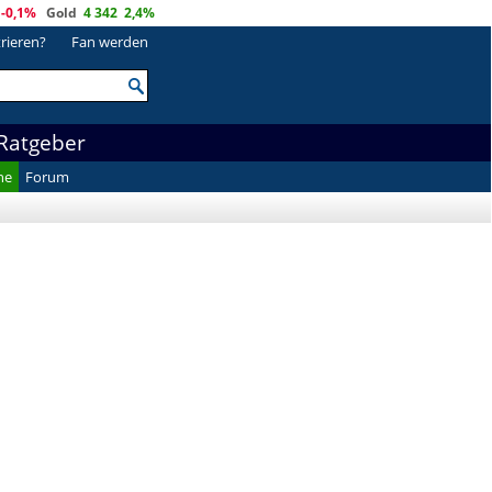
-0,1%
Gold
4 342
2,4%
trieren?
Fan werden
Ratgeber
he
Forum