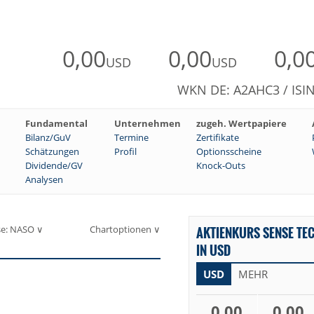
0,00
0,00
0,0
USD
USD
WKN DE: A2AHC3 / ISI
Fundamental
Unternehmen
zugeh. Wertpapiere
Bilanz/GuV
Termine
Zertifikate
Schätzungen
Profil
Optionsscheine
Dividende/GV
Knock-Outs
Analysen
se: NASO ∨
Chartoptionen ∨
AKTIENKURS SENSE TE
IN USD
USD
MEHR
0,00
0,00