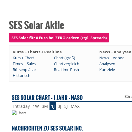
SES Solar Aktie
SES Solar für 0 Euro bei ZERO ordern (zzgl. Spreads)
Kurse + Charts + Realtime
News + Analysen
Kurs + Chart
Chart (groß)
News + Adhoc
Times + Sales
Chartvergleich
Analysen
Börsenplätze
Realtime Push
Kursziele
Historisch
SES SOLAR CHART - 1 JAHR - NASO
Bör
Intraday
1W
3M
1J
3J
5J
MAX
NACHRICHTEN ZU SES SOLAR INC.