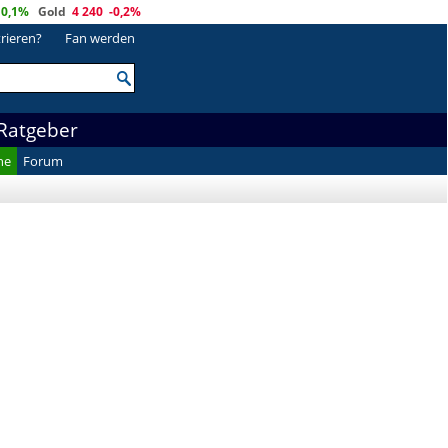
0,1%
Gold
4 240
-0,2%
trieren?
Fan werden
Ratgeber
he
Forum