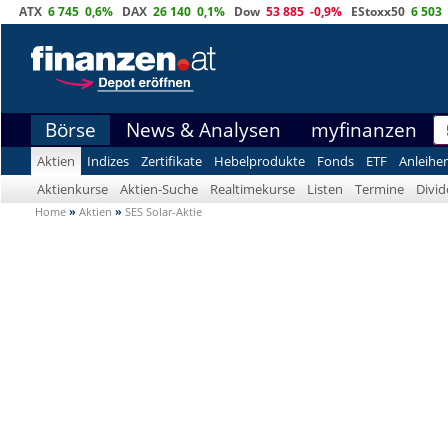
ATX
6 745
0,6%
DAX
26 140
0,1%
Dow
53 885
-0,9%
EStoxx50
6 503
Börse
News & Analysen
myfinanzen
Aktien
Indizes
Zertifikate
Hebelprodukte
Fonds
ETF
Anleihe
Aktienkurse
Aktien-Suche
Realtimekurse
Listen
Termine
Divi
Home
»
Aktien
»
SES Solar-Aktie