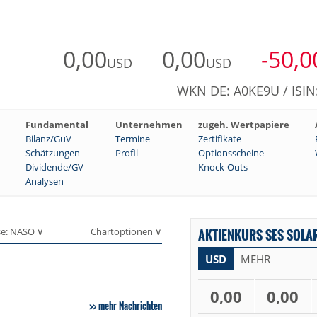
0,00
0,00
-50,0
USD
USD
WKN DE: A0KE9U / ISI
Fundamental
Unternehmen
zugeh. Wertpapiere
Bilanz/GuV
Termine
Zertifikate
Schätzungen
Profil
Optionsscheine
Dividende/GV
Knock-Outs
Analysen
se: NASO ∨
Chartoptionen ∨
AKTIENKURS SES SOLAR
USD
MEHR
0,00
0,00
mehr Nachrichten