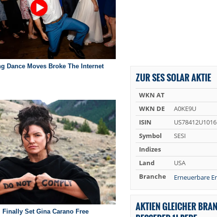
ZUR SES SOLAR AKTIE
WKN AT
WKN DE
A0KE9U
ISIN
US78412U1016
Symbol
SESI
Indizes
Land
USA
Branche
Erneuerbare E
AKTIEN GLEICHER BRA