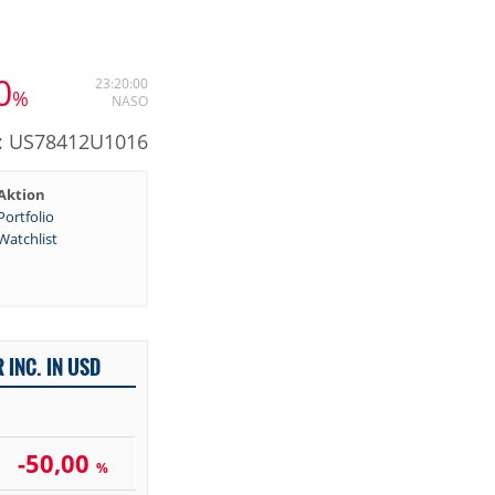
0
23:20:00
%
NASO
N: US78412U1016
Aktion
Portfolio
Watchlist
 INC. IN USD
-50,00
%