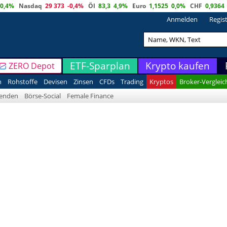
0,4%
Nasdaq
29 373
-0,4%
Öl
83,3
4,9%
Euro
1,1525
0,0%
CHF
0,9364
Anmelden
Regis
ETF-Sparplan
Krypto kaufen
ZERO Depot
n
Rohstoffe
Devisen
Zinsen
CFDs
Trading
Kryptos
Broker-Vergleic
denden
Börse-Social
Female Finance