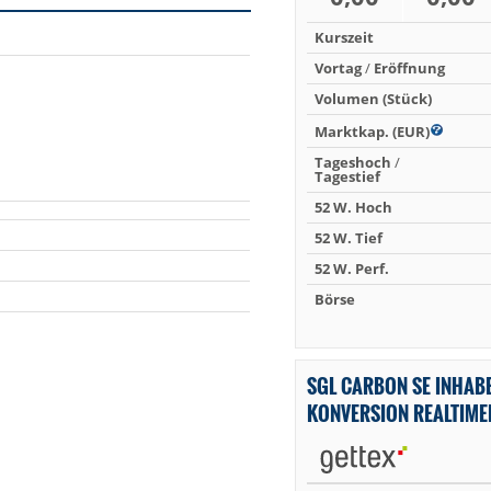
Kurszeit
Vortag
/
Eröffnung
Volumen (Stück)
Marktkap. (EUR)
Tageshoch
/
Tagestief
52 W. Hoch
52 W. Tief
52 W. Perf.
Börse
SGL CARBON SE INHAB
KONVERSION REALTIM