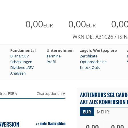
0,00
0,00
0,0
EUR
EUR
WKN DE: A31C26 / ISI
Fundamental
Unternehmen
zugeh. Wertpapiere
Bilanz/GuV
Termine
Zertifikate
Schätzungen
Profil
Optionsscheine
Dividende/GV
Knock-Outs
Analysen
örse: FSE ∨
Chartoptionen ∨
AKTIENKURS SGL CARB
AKT AUS KONVERSION 
EUR
MEHR
NVERSION
mehr Nachrichten
0,00
0,00