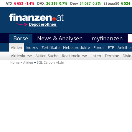
ATX
6 653
-1,4%
DAX
26 319
0,7%
Dow
54 037
0,3%
EStoxx50
6 524
Börse
News & Analysen
myfinanzen
Aktien
Indizes
Zertifikate
Hebelprodukte
Fonds
ETF
Anleihe
Aktienkurse
Aktien-Suche
Realtimekurse
Listen
Termine
Divi
Home
»
Aktien
»
SGL Carbon-Aktie