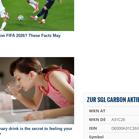
ZUR SGL CARBON AKTI
WKN AT
WKN DE
A31C26
ISIN
DE000A31C263
Symbol