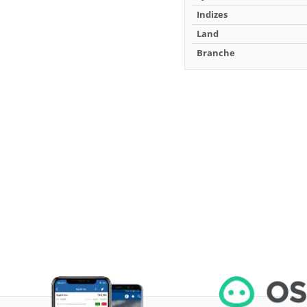
Indizes
Land
Branche