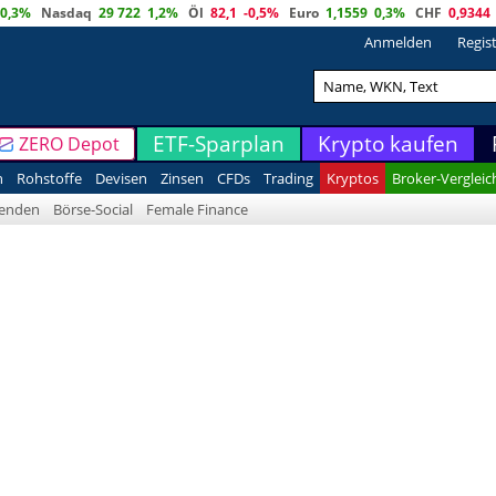
0,3%
Nasdaq
29 722
1,2%
Öl
82,1
-0,5%
Euro
1,1559
0,3%
CHF
0,9344
Anmelden
Regis
ETF-Sparplan
Krypto kaufen
ZERO Depot
n
Rohstoffe
Devisen
Zinsen
CFDs
Trading
Kryptos
Broker-Vergleic
denden
Börse-Social
Female Finance