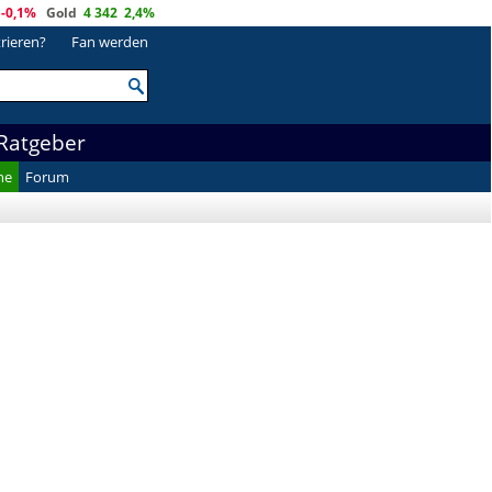
-0,1%
Gold
4 342
2,4%
trieren?
Fan werden
Ratgeber
he
Forum