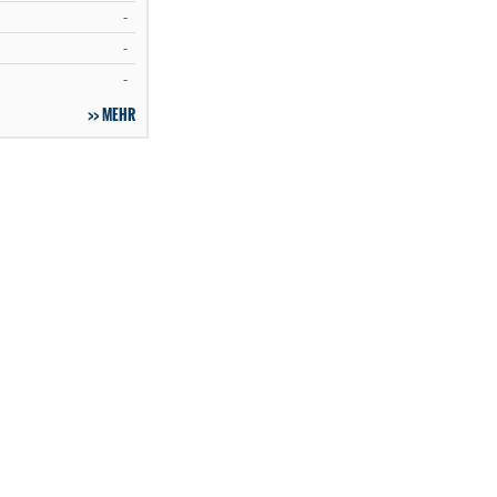
-
-
-
MEHR