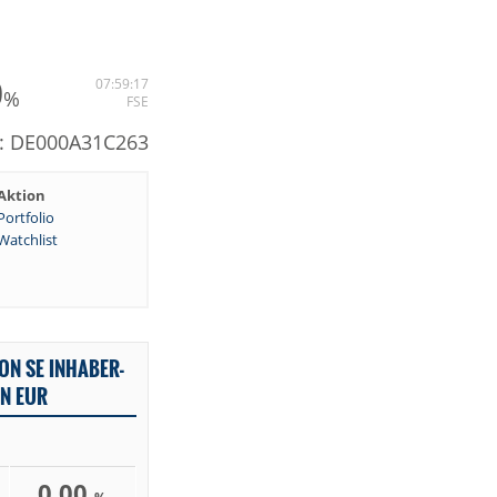
0
07:59:17
%
FSE
N: DE000A31C263
Aktion
Portfolio
Watchlist
ON SE INHABER-
IN EUR
0,00