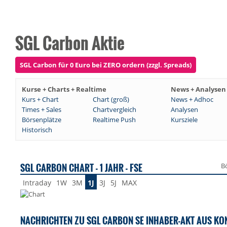
SGL Carbon Aktie
SGL Carbon für 0 Euro bei ZERO ordern (zzgl. Spreads)
Kurse + Charts + Realtime
News + Analysen
Kurs + Chart
Chart (groß)
News + Adhoc
Times + Sales
Chartvergleich
Analysen
Börsenplätze
Realtime Push
Kursziele
Historisch
SGL CARBON CHART - 1 JAHR - FSE
B
Intraday
1W
3M
1J
3J
5J
MAX
NACHRICHTEN ZU SGL CARBON SE INHABER-AKT AUS KO