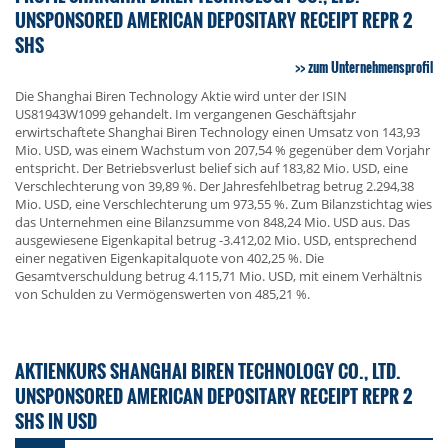
UNSPONSORED AMERICAN DEPOSITARY RECEIPT REPR 2
SHS
zum Unternehmensprofil
Die Shanghai Biren Technology Aktie wird unter der ISIN
US81943W1099 gehandelt. Im vergangenen Geschäftsjahr
erwirtschaftete Shanghai Biren Technology einen Umsatz von 143,93
Mio. USD, was einem Wachstum von 207,54 % gegenüber dem Vorjahr
entspricht. Der Betriebsverlust belief sich auf 183,82 Mio. USD, eine
Verschlechterung von 39,89 %. Der Jahresfehlbetrag betrug 2.294,38
Mio. USD, eine Verschlechterung um 973,55 %. Zum Bilanzstichtag wies
das Unternehmen eine Bilanzsumme von 848,24 Mio. USD aus. Das
ausgewiesene Eigenkapital betrug -3.412,02 Mio. USD, entsprechend
einer negativen Eigenkapitalquote von 402,25 %. Die
Gesamtverschuldung betrug 4.115,71 Mio. USD, mit einem Verhältnis
von Schulden zu Vermögenswerten von 485,21 %.
AKTIENKURS SHANGHAI BIREN TECHNOLOGY CO., LTD.
UNSPONSORED AMERICAN DEPOSITARY RECEIPT REPR 2
SHS IN USD