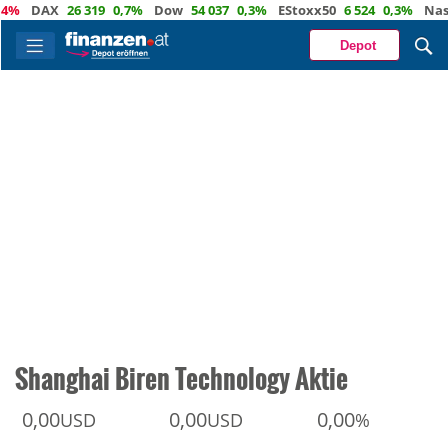
DAX
26 319
0,7%
Dow
54 037
0,3%
EStoxx50
6 524
0,3%
Nasdaq
Depot
Shanghai Biren Technology Aktie
0,00
0,00
0,00
USD
USD
%