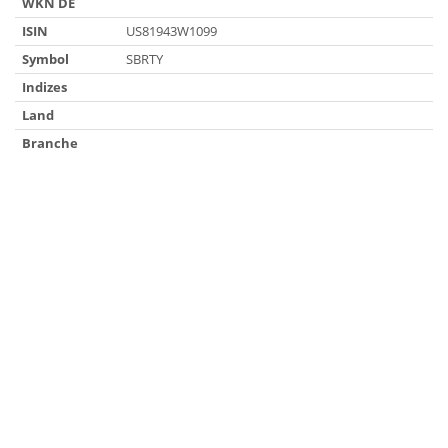
WKN DE
ISIN
US81943W1099
Symbol
SBRTY
Indizes
Land
Branche