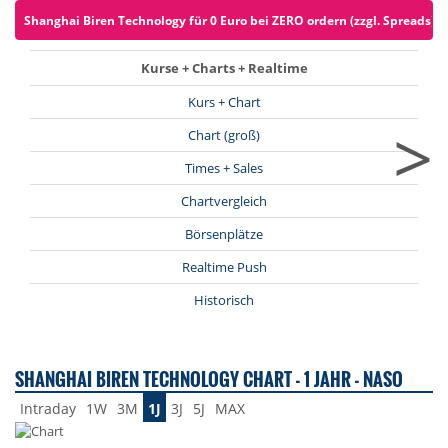
Shanghai Biren Technology für 0 Euro bei ZERO ordern (zzgl. Spreads)
Kurse + Charts + Realtime
Kurs + Chart
>
Chart (groß)
Times + Sales
Chartvergleich
Börsenplätze
Realtime Push
Historisch
SHANGHAI BIREN TECHNOLOGY CHART - 1 JAHR - NASO
Intraday
1W
3M
1J
3J
5J
MAX