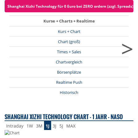
Shanghai Xizhi Technology für 0 Euro bei ZERO ordern (zzgl. Spreads)
Kurse + Charts + Realtime
Kurs + Chart
>
Chart (groß)
Times + Sales
Chartvergleich
Börsenplätze
Realtime Push
Historisch
SHANGHAI XIZHI TECHNOLOGY CHART - 1 JAHR - NASO
Intraday
1W
3M
1J
3J
5J
MAX