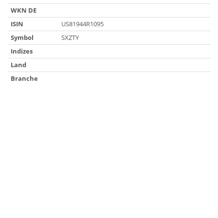
WKN DE
ISIN
US81944R1095
Symbol
SXZTY
Indizes
Land
Branche