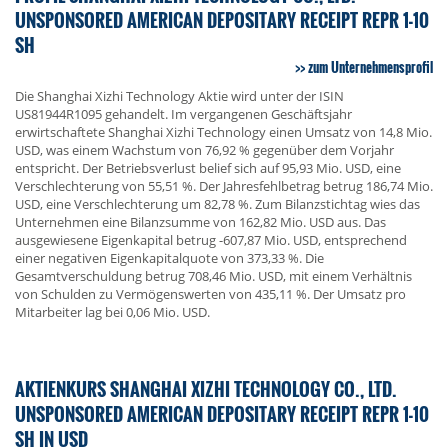
UNSPONSORED AMERICAN DEPOSITARY RECEIPT REPR 1-10
SH
zum Unternehmensprofil
Die Shanghai Xizhi Technology Aktie wird unter der ISIN
US81944R1095 gehandelt. Im vergangenen Geschäftsjahr
erwirtschaftete Shanghai Xizhi Technology einen Umsatz von 14,8 Mio.
USD, was einem Wachstum von 76,92 % gegenüber dem Vorjahr
entspricht. Der Betriebsverlust belief sich auf 95,93 Mio. USD, eine
Verschlechterung von 55,51 %. Der Jahresfehlbetrag betrug 186,74 Mio.
USD, eine Verschlechterung um 82,78 %. Zum Bilanzstichtag wies das
Unternehmen eine Bilanzsumme von 162,82 Mio. USD aus. Das
ausgewiesene Eigenkapital betrug -607,87 Mio. USD, entsprechend
einer negativen Eigenkapitalquote von 373,33 %. Die
Gesamtverschuldung betrug 708,46 Mio. USD, mit einem Verhältnis
von Schulden zu Vermögenswerten von 435,11 %. Der Umsatz pro
Mitarbeiter lag bei 0,06 Mio. USD.
AKTIENKURS SHANGHAI XIZHI TECHNOLOGY CO., LTD.
UNSPONSORED AMERICAN DEPOSITARY RECEIPT REPR 1-10
SH IN USD