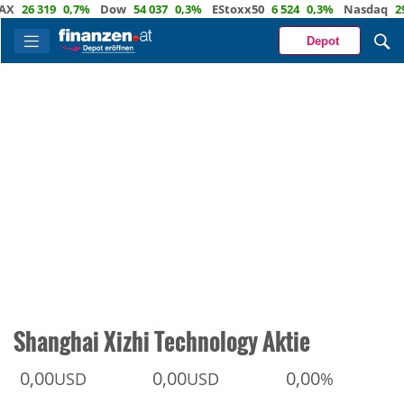
6 319
0,7%
Dow
54 037
0,3%
EStoxx50
6 524
0,3%
Nasdaq
29 722
Depot
Shanghai Xizhi Technology Aktie
0,00
0,00
0,00
USD
USD
%