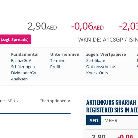
2,90
-0,06
-2,0
AED
AED
WKN DE: A1C8GP / ISI
(zzgl. Spreads)
Fundamental
Unternehmen
zugeh. Wertpapiere
Bilanz/GuV
Termine
Zertifikate
Schätzungen
Profil
Optionsscheine
Dividende/GV
Knock-Outs
Analysen
rse: ABU ∨
Chartoptionen ∨
AKTIENKURS SHARJAH 
REGISTERED SHS IN AE
AED
MEHR
2,90
-0,06