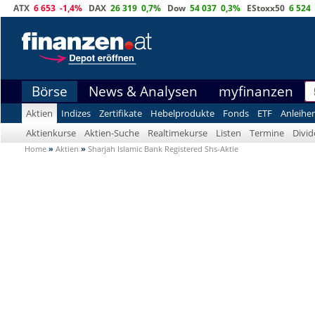
ATX
6 653
-1,4%
DAX
26 319
0,7%
Dow
54 037
0,3%
EStoxx50
6 524
Börse
News & Analysen
myfinanzen
Aktien
Indizes
Zertifikate
Hebelprodukte
Fonds
ETF
Anleihe
Aktienkurse
Aktien-Suche
Realtimekurse
Listen
Termine
Divi
Home
»
Aktien
»
Sharjah Islamic Bank Registered Shs-Aktie