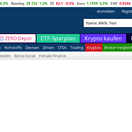
0,3%
Nasdaq
29 722
1,2%
Öl
82,1
-0,5%
Euro
1,1559
0,3%
CHF
0,9344
Anmelden
Regis
ETF-Sparplan
Krypto kaufen
ZERO Depot
n
Rohstoffe
Devisen
Zinsen
CFDs
Trading
Kryptos
Broker-Vergleic
denden
Börse-Social
Female Finance