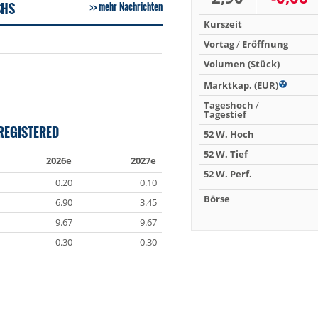
SHS
mehr Nachrichten
Kurszeit
Vortag
/
Eröffnung
Volumen (Stück)
Marktkap. (EUR)
Tageshoch
/
Tagestief
REGISTERED
52 W. Hoch
52 W. Tief
2026e
2027e
52 W. Perf.
0.20
0.10
Börse
6.90
3.45
9.67
9.67
0.30
0.30