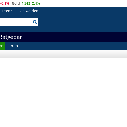
-0,1%
Gold
4 342
2,4%
trieren?
Fan werden
Ratgeber
he
Forum