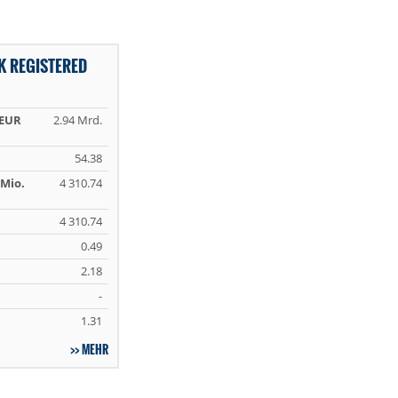
K REGISTERED
 EUR
2.94 Mrd.
54.38
Mio.
4 310.74
4 310.74
0.49
2.18
-
1.31
MEHR