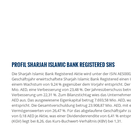
PROFIL SHARJAH ISLAMIC BANK REGISTERED SHS
Die Sharjah Islamic Bank Registered Aktie wird unter der ISIN AES0
Geschäftsjahr erwirtschaftete Sharjah Islamic Bank Registered einen
einem Wachstum von 9,24 % gegenüber dem Vorjahr entspricht. Der Be
Mio. AED, eine Verbesserung von 23,48 %. Der Jahresüberschuss betru
Verbesserung um 22,31 %. Zum Bilanzstichtag wies das Unternehmen
AED aus. Das ausgewiesene Eigenkapital betrug 7.693,58 Mio. AED, wa
entspricht. Die Gesamtverschuldung betrug 23.908,87 Mio. AED, mit 
Vermögenswerten von 26,47 %. Für das abgelaufene Geschäftsjahr z
von 0,18 AED je Aktie, was einer Dividendenrendite von 6,41 % entsp
(KGV) liegt bei 8,26, das Kurs-Buchwert-Verhältnis (KBV) bei 1,31.