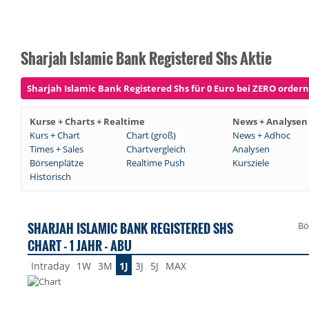
Sharjah Islamic Bank Registered Shs Aktie
Sharjah Islamic Bank Registered Shs für 0 Euro bei ZERO ordern 
Kurse + Charts + Realtime
News + Analysen
Kurs + Chart
Chart (groß)
News + Adhoc
Times + Sales
Chartvergleich
Analysen
Börsenplätze
Realtime Push
Kursziele
Historisch
SHARJAH ISLAMIC BANK REGISTERED SHS
Bö
CHART - 1 JAHR - ABU
Intraday
1W
3M
1J
3J
5J
MAX