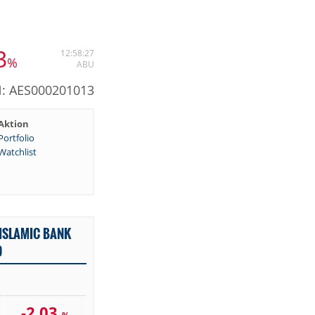
3
12:58:27
%
ABU
N: AES000201013
Aktion
Portfolio
Watchlist
ISLAMIC BANK
D
-2,03