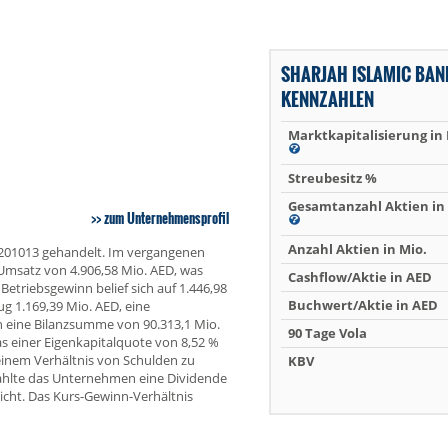
SHARJAH ISLAMIC BAN
KENNZAHLEN
Marktkapitalisierung in
Streubesitz %
Gesamtanzahl Aktien in 
zum Unternehmensprofil
Anzahl Aktien in Mio.
00201013 gehandelt. Im vergangenen
 Umsatz von 4.906,58 Mio. AED, was
Cashflow/Aktie in AED
triebsgewinn belief sich auf 1.446,98
Buchwert/Aktie in AED
g 1.169,39 Mio. AED, eine
 eine Bilanzsumme von 90.313,1 Mio.
90 Tage Vola
s einer Eigenkapitalquote von 8,52 %
einem Verhältnis von Schulden zu
KBV
ahlte das Unternehmen eine Dividende
richt. Das Kurs-Gewinn-Verhältnis