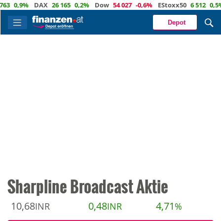
0,9%
DAX
26 165
0,2%
Dow
54 027
-0,6%
EStoxx50
6 512
0,5%
N
Depot
Sharpline Broadcast Aktie
10,68
0,48
4,71
INR
INR
%