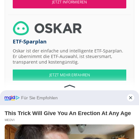
JETZT INFORMIEREN
ETF-Sparplan
Oskar ist der einfache und intelligente ETF-Sparplan.
Er übernimmt die ETF-Auswahl, ist steuersmart,
transparent und kostengünstig.
JETZT MEHR ERFAHREN
Für Sie Empfohlen
Aktien ATX
DAX
EuroStoxx 50
Dow Jones
NASDAQ 100
Nikkei 225
This Trick Will Give You An Erection At Any Age
S&P 500
MEDVI
Weitere Aktien:
TMC The Metals Company
E-Pango
Arqit Quantum Incorporation