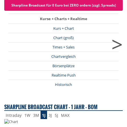
Sharpline Broadcast für 0 Euro bei ZERO ordern (zzgl. Spreads)
Kurse + Charts + Realtime
Kurs + Chart
>
Chart (groß)
Times + Sales
Chartvergleich
Börsenplätze
Realtime Push
Historisch
SHARPLINE BROADCAST CHART - 1 JAHR - BOM
Intraday
1W
3M
1J
3J
5J
MAX