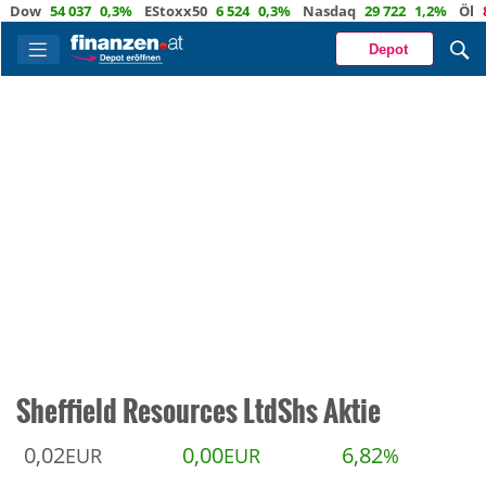
w
54 037
0,3%
EStoxx50
6 524
0,3%
Nasdaq
29 722
1,2%
Öl
82,1
Depot
Sheffield Resources LtdShs Aktie
0,02
0,00
6,82
EUR
EUR
%