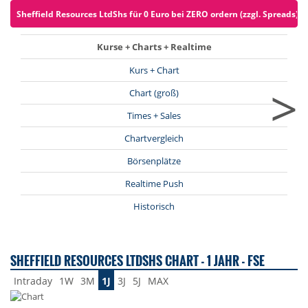
Sheffield Resources LtdShs für 0 Euro bei ZERO ordern (zzgl. Spreads)
Kurse + Charts + Realtime
Kurs + Chart
>
Chart (groß)
Times + Sales
Chartvergleich
Börsenplätze
Realtime Push
Historisch
SHEFFIELD RESOURCES LTDSHS CHART - 1 JAHR - FSE
Intraday
1W
3M
1J
3J
5J
MAX