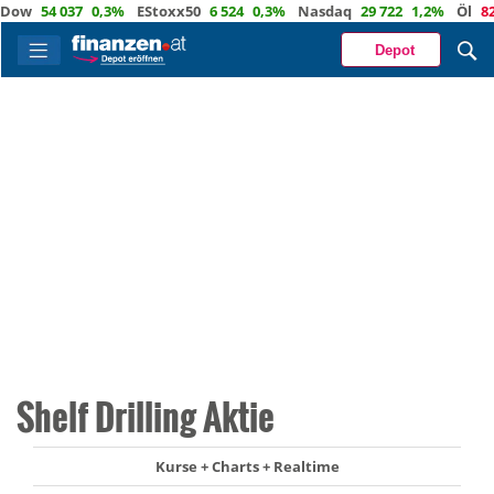
w
54 037
0,3%
EStoxx50
6 524
0,3%
Nasdaq
29 722
1,2%
Öl
82,1
Depot
Shelf Drilling Aktie
Kurse + Charts + Realtime