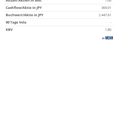
Anzahl Aktien in Mio.
7.00
Cashflow/Aktie in JPY
369.01
Buchwert/Aktie in JPY
2 447.61
90 Tage Vola
-
KBV
1.80
MEHR