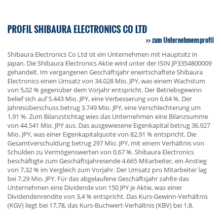
PROFIL SHIBAURA ELECTRONICS CO LTD
zum Unternehmensprofil
Shibaura Electronics Co Ltd ist ein Unternehmen mit Hauptsitz in
Japan. Die Shibaura Electronics Aktie wird unter der ISIN JP3354800009
gehandelt. Im vergangenen Geschäftsjahr erwirtschaftete Shibaura
Electronics einen Umsatz von 34.028 Mio. JPY, was einem Wachstum
von 5,02 % gegenüber dem Vorjahr entspricht. Der Betriebsgewinn
belief sich auf 5.443 Mio. JPY, eine Verbesserung von 6,64 %. Der
Jahresüberschuss betrug 3.749 Mio. JPY, eine Verschlechterung um
1,91 %. Zum Bilanzstichtag wies das Unternehmen eine Bilanzsumme
von 44.541 Mio. JPY aus. Das ausgewiesene Eigenkapital betrug 36.927
Mio. JPY, was einer Eigenkapitalquote von 82,91 % entspricht. Die
Gesamtverschuldung betrug 297 Mio. JPY, mit einem Verhältnis von
Schulden zu Vermögenswerten von 0,67 %. Shibaura Electronics
beschäftigte zum Geschäftsjahresende 4.665 Mitarbeiter, ein Anstieg
von 7,32 % im Vergleich zum Vorjahr. Der Umsatz pro Mitarbeiter lag
bei 7,29 Mio. JPY. Für das abgelaufene Geschäftsjahr zahlte das
Unternehmen eine Dividende von 150 JPY je Aktie, was einer
Dividendenrendite von 3,4 % entspricht. Das Kurs-Gewinn-Verhältnis
(KGV) liegt bei 17,78, das Kurs-Buchwert-Verhältnis (KBV) bei 1,8.