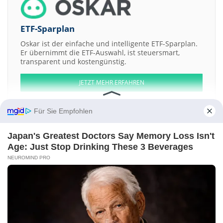
ETF-Sparplan
Oskar ist der einfache und intelligente ETF-Sparplan.
Er übernimmt die ETF-Auswahl, ist steuersmart,
transparent und kostengünstig.
JETZT MEHR ERFAHREN
Für Sie Empfohlen
Japan's Greatest Doctors Say Memory Loss Isn't
Aktien ATX
DAX
EuroStoxx 50
Dow Jones
NASDAQ 100
Nikkei 225
Age: Just Stop Drinking These 3 Beverages
S&P 500
NEUROMIND PRO
Weitere Aktien:
Justplanning
JAPAN LOGISTIC SYSTEMS
Moya Holdings Asia
Macau
Legend Development
Diamond Resorts International
Kontakt
-
Impressum
-
Werbung
-
Barrierefreiheit
Sitemap
-
Datenschutz
-
Disclaimer
-
AGB
-
Privatsphäre-Einstellungen