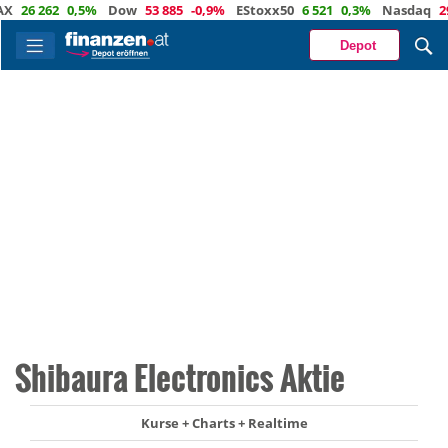
6 262
0,5%
Dow
53 885
-0,9%
EStoxx50
6 521
0,3%
Nasdaq
29 37
Depot
Shibaura Electronics Aktie
Kurse + Charts + Realtime