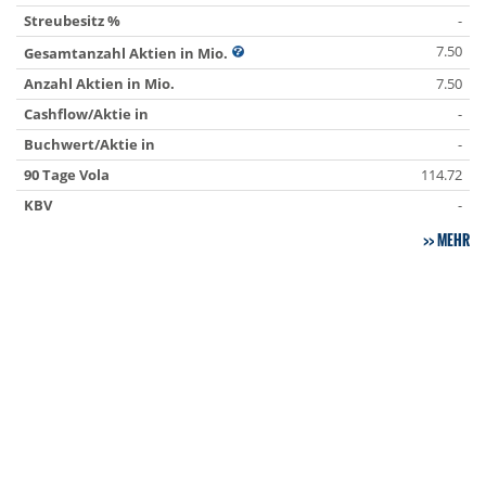
Streubesitz %
-
7.50
Gesamtanzahl Aktien in Mio.
Anzahl Aktien in Mio.
7.50
Cashflow/Aktie in
-
Buchwert/Aktie in
-
90 Tage Vola
114.72
KBV
-
MEHR