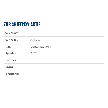
ZUR SHIFTPIXY AKTIE
WKN AT
WKN DE
A3EVGF
ISIN
US82452L4014
Symbol
PIXY
Indizes
Land
Branche