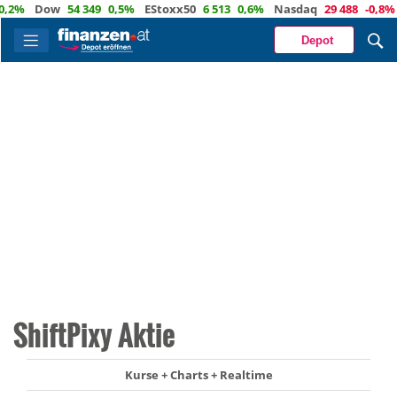
%
Dow
54 349
0,5%
EStoxx50
6 513
0,6%
Nasdaq
29 488
-0,8%
Öl
Depot
ShiftPixy Aktie
Kurse + Charts + Realtime