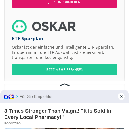
JETZT INFORMIEREN
ETF-Sparplan
Oskar ist der einfache und intelligente ETF-Sparplan.
Er übernimmt die ETF-Auswahl, ist steuersmart,
transparent und kostengünstig.
JETZT MEHR ERFAHREN
Für Sie Empfohlen
Aktien ATX
DAX
EuroStoxx 50
Dow Jones
NASDAQ 100
Nikkei 225
S&P 500
8 Times Stronger Than Viagra! "It Is Sold In
Every Local Pharmacy!"
Weitere Aktien:
BOOSTARO
South West Pinnacle Exploration
THE9
Landa App LLC Membership