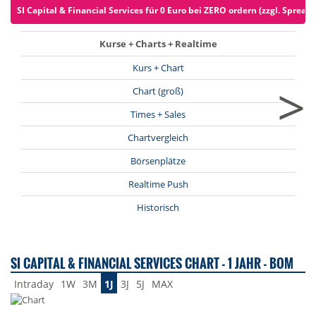
SI Capital & Financial Services für 0 Euro bei ZERO ordern (zzgl. Spreads
Kurse + Charts + Realtime
Kurs + Chart
>
Chart (groß)
Times + Sales
Chartvergleich
Börsenplätze
Realtime Push
Historisch
SI CAPITAL & FINANCIAL SERVICES CHART - 1 JAHR - BOM
Intraday
1W
3M
1J
3J
5J
MAX