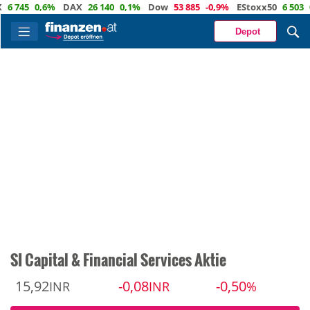
45
0,6%
DAX
26 140
0,1%
Dow
53 885
-0,9%
EStoxx50
6 503
0,4
Depot
SI Capital & Financial Services Aktie
15,92
-0,08
-0,50
INR
INR
%