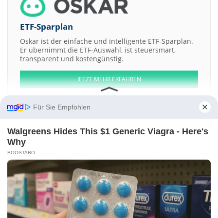
ETF-Sparplan
Oskar ist der einfache und intelligente ETF-Sparplan.
Er übernimmt die ETF-Auswahl, ist steuersmart,
transparent und kostengünstig.
JETZT MEHR ERFAHREN
Für Sie Empfohlen
Walgreens Hides This $1 Generic Viagra - Here's
Aktien ATX
DAX
EuroStoxx 50
Dow Jones
NASDAQ 100
Nikkei 225
Why
S&P 500
BOOSTARO
Weitere Aktien:
Great Atlantic Resources
Lawson Gold
Banco Panamericano
Neway
Valve
VJ since 1890 Sverige AB Issue 2014
Kontakt
-
Impressum
-
Werbung
-
Barrierefreiheit
Sitemap
-
Datenschutz
-
Disclaimer
-
AGB
-
Privatsphäre-Einstellungen