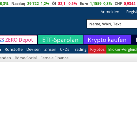
0,3%
Nasdaq
29 722
1,2%
Öl
82,1
-0,5%
Euro
1,1559
0,3%
CHF
0,9344
Anmelden
Regis
ETF-Sparplan
Krypto kaufen
ZERO Depot
n
Rohstoffe
Devisen
Zinsen
CFDs
Trading
Kryptos
Broker-Vergleic
denden
Börse-Social
Female Finance