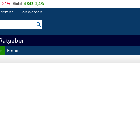
-0,1%
Gold
4 342
2,4%
trieren?
Fan werden
Ratgeber
he
Forum