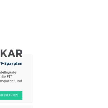
TF-Sparplan
ntelligente
die ETF-
ransparent und
HR ERFAHREN