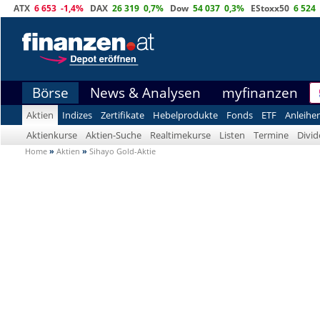
ATX
6 653
-1,4%
DAX
26 319
0,7%
Dow
54 037
0,3%
EStoxx50
6 524
Börse
News & Analysen
myfinanzen
Aktien
Indizes
Zertifikate
Hebelprodukte
Fonds
ETF
Anleihe
Aktienkurse
Aktien-Suche
Realtimekurse
Listen
Termine
Divi
Home
»
Aktien
»
Sihayo Gold-Aktie