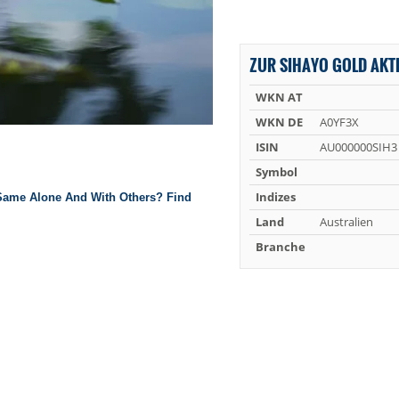
ZUR SIHAYO GOLD AKT
WKN AT
WKN DE
A0YF3X
ISIN
AU000000SIH3
Symbol
Indizes
Land
Australien
Branche