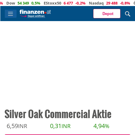
Dow
54 349
0,5%
EStoxx50
6 477
-0,2%
Nasdaq
29 488
-0,8%
Öl
7
Depot
Silver Oak Commercial Aktie
6,59
0,31
4,94
INR
INR
%