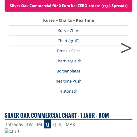
Silver Oak Commercial für 0 Euro bei ZERO ordern (zzgl. Spreads)
Kurse + Charts + Realtime
Kurs + Chart
>
Chart (groß)
Times + Sales
Chartvergleich
Börsenplätze
Realtime Push
Historisch
SILVER OAK COMMERCIAL CHART - 1 JAHR - BOM
Intraday
1W
3M
1J
3J
5J
MAX