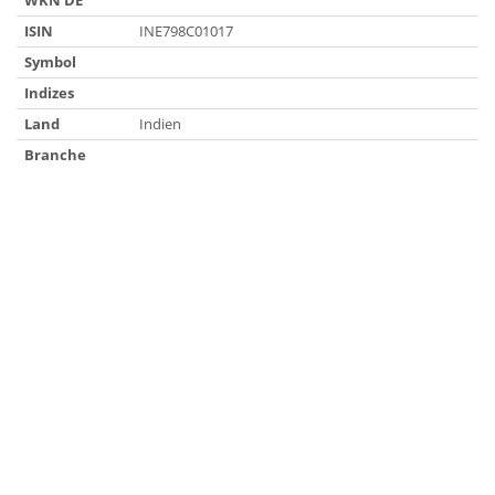
WKN DE
ISIN
INE798C01017
Symbol
Indizes
Land
Indien
Branche