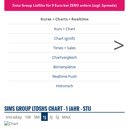
Sims Group LtdShs für 0 Euro bei ZERO ordern (zzgl. Spreads)
Kurse + Charts + Realtime
Kurs + Chart
>
Chart (groß)
Times + Sales
Chartvergleich
Börsenplätze
Realtime Push
Historisch
SIMS GROUP LTDSHS CHART - 1 JAHR - STU
Intraday
1W
3M
1J
3J
5J
MAX