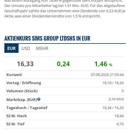
was einem Rückgang von 14,44 % gegenüber dem Vorjahr entspricht.
Der Umsatz pro Mitarbeiter lag bei 1,91 Mio. AUD. Für das abgelaufene
Geschäftsjahr zahlte das Unternehmen eine Dividende von 0,23 AUD je
Aktie, was einer Dividendenrendite von 1,5 % entspricht.
AKTIENKURS SIMS GROUP LTDSHS IN EUR
EUR
USD
MEHR
16,33
0,24
1,46
%
Kurszeit
07.08.2026 21:55:44
Vortag
/
Eröffnung
16,10 / 16,26
Volumen (Stück)
0
3,16 Mrd
Marktkap. (EUR)
Tageshoch
/
Tagestief
16,34 / 16,20
52 W. Hoch
18,44
52 W. Tief
6,70