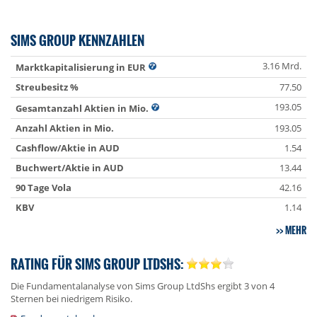
SIMS GROUP KENNZAHLEN
3.16 Mrd.
Marktkapitalisierung in EUR
Streubesitz %
77.50
193.05
Gesamtanzahl Aktien in Mio.
Anzahl Aktien in Mio.
193.05
Cashflow/Aktie in AUD
1.54
Buchwert/Aktie in AUD
13.44
90 Tage Vola
42.16
KBV
1.14
MEHR
RATING FÜR SIMS GROUP LTDSHS:
Die Fundamentalanalyse von Sims Group LtdShs ergibt 3 von 4
Sternen bei niedrigem Risiko.