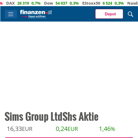
AX
26 319
0,7%
Dow
54 037
0,3%
EStoxx50
6 524
0,3%
Nasdaq
2
Depot
Sims Group LtdShs Aktie
16,33
0,24
1,46
EUR
EUR
%