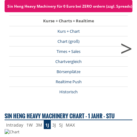
Sin Heng Heavy Machinery für 0 Euro bei ZERO ordern (zzgl. Spreads)
Kurse + Charts + Realtime
Kurs + Chart
>
Chart (groß)
Times + Sales
Chartvergleich
Börsenplätze
Realtime Push
Historisch
SIN HENG HEAVY MACHINERY CHART - 1 JAHR - STU
Intraday
1W
3M
1J
3J
5J
MAX