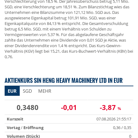
Verschlechterung von 18,5 %. Der Jahresüberschuss betrug 5,11 Mio.
SGD, eine Verschlechterung um 18,51 %. Zum Bilanzstichtag wies das
Unternehmen eine Bilanzsumme von 121,12 Mio. SGD aus. Das
ausgewiesene Eigenkapital betrug 101,91 Mio. SGD, was einer
Eigenkapitalquote von 84,13 % entspricht. Die Gesamtverschuldung
betrug 6,5 Mio. SGD, mit einem Verhältnis von Schulden zu
Vermögenswerten von 5,37 %. Für das abgelaufene Geschäftsjahr
zahlte das Unternehmen eine Dividende von 0,01 SGD je Aktie, was
einer Dividendenrendite von 1,4 % entspricht. Das Kurs-Gewinn-
Verhältnis (KGV) liegt bei 15,21, das Kurs-Buchwert-Verhältnis (KBV) bei
0,76.
AKTIENKURS SIN HENG HEAVY MACHINERY LTD IN EUR
EUR
SGD
MEHR
0,3480
-0,01
-3,87
%
Kurszeit
07.08.2026 21:55:17
Vortag
/
Eröffnung
0,36 / 0,35
Volumen (Stück)
0