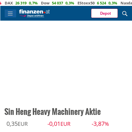
AX
26 319
0,7%
Dow
54 037
0,3%
EStoxx50
6 524
0,3%
Nasdaq
2
Depot
Sin Heng Heavy Machinery Aktie
0,35
-0,01
-3,87
EUR
EUR
%