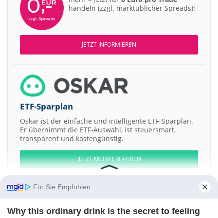
handeln (zzgl. marktüblicher Spreads)!
JETZT INFORMIEREN
ETF-Sparplan
Oskar ist der einfache und intelligente ETF-Sparplan.
Er übernimmt die ETF-Auswahl, ist steuersmart,
transparent und kostengünstig.
JETZT MEHR ERFAHREN
Für Sie Empfohlen
Why this ordinary drink is the secret to feeling
Aktien ATX
DAX
EuroStoxx 50
Dow Jones
NASDAQ 100
Nikkei 225