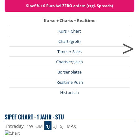
Sipef für 0 Euro bei ZERO ordern (zzgl. Spreads)
Kurse + Charts + Realtime
Kurs + Chart
>
Chart (groß)
Times + Sales
Chartvergleich
Börsenplätze
Realtime Push
Historisch
SIPEF CHART - 1 JAHR - STU
Intraday
1W
3M
1J
3J
5J
MAX