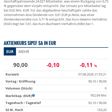
Geschäftsjahresende 24.027 Mitarbeiter, was einem Rückgang von 0,73
% gegenüber dem Vorjahr entspricht. Der Umsatz pro Mitarbeiter lag
bei 0,02 Mio. EUR. Für das abgelaufene Geschäftsjahr zahlte das
Unternehmen eine Dividende von 3,01 EUR je Aktie, was einer
Dividendenrendite von 3,71 % entspricht. Das Kurs-Gewinn-Verhältnis
(KGV) liegt bei 7,61, das Kurs-Buchwert-Verhältnis (KBV) bei 1.
AKTIENKURS SIPEF SA IN EUR
EUR
MEHR
90,00
-0,10
-0,11
%
Kurszeit
07.08.2026 21:55:21
Vortag
/
Eröffnung
90,10 / 90,00
Volumen (Stück)
0
952,04 Mio
Marktkap. (EUR)
Tageshoch
/
Tagestief
92,10 / 90,00
52 W. Hoch
103,20