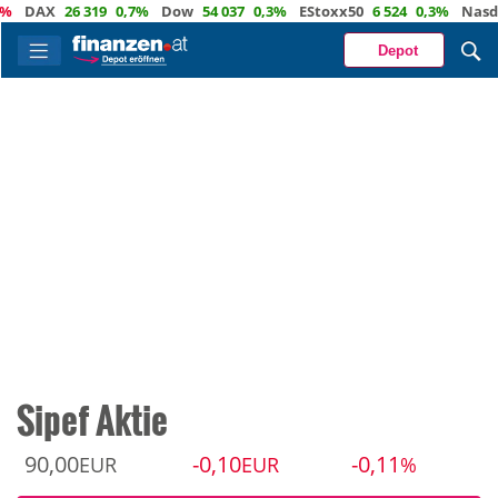
AX
26 319
0,7%
Dow
54 037
0,3%
EStoxx50
6 524
0,3%
Nasdaq
2
Depot
Sipef Aktie
90,00
-0,10
-0,11
EUR
EUR
%