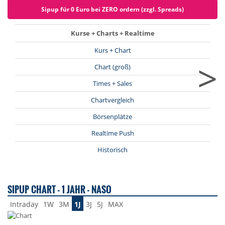
Sipup für 0 Euro bei ZERO ordern (zzgl. Spreads)
Kurse + Charts + Realtime
Kurs + Chart
>
Chart (groß)
Times + Sales
Chartvergleich
Börsenplätze
Realtime Push
Historisch
SIPUP CHART - 1 JAHR - NASO
Intraday
1W
3M
1J
3J
5J
MAX