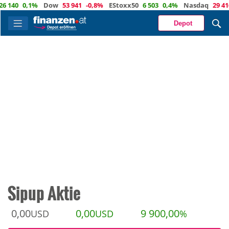
40
0,1%
Dow
53 941
-0,8%
EStoxx50
6 503
0,4%
Nasdaq
29 416
-0
Depot
Sipup Aktie
0,00
0,00
9 900,00
USD
USD
%