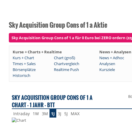
Sky Acquisition Group Cons of 1 a Aktie
Sky Acquisition Group Cons of 1 a für 0 Euro bei ZERO ordern (zz
Kurse + Charts + Realtime
News + Analysen
Kurs + Chart
Chart (groß)
News + Adhoc
Times + Sales
Chartvergleich
Analysen
Börsenplätze
Realtime Push
Kursziele
Historisch
SKY ACQUISITION GROUP CONS OF 1 A
Bö
CHART - 1 JAHR - BTT
Intraday
1W
3M
1J
3J
5J
MAX