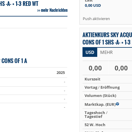
Last
 -A- + 1-3 RED WT
0,00
USD
mehr Nachrichten
Push aktivieren
AKTIENKURS SKY ACQU
CONS OF 1 SHS -A- + 1-
USD
MEHR
CONS OF 1 A
0,00
0,00
2025
Kurszeit
-
Vortag
/
Eröffnung
-
Volumen (Stück)
-
Marktkap. (EUR)
-
Tageshoch
/
Tagestief
52 W. Hoch