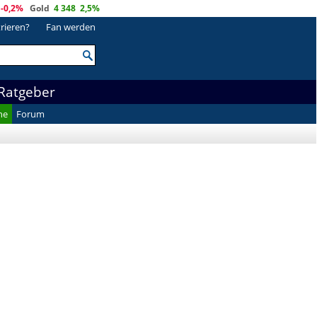
-0,2%
Gold
4 348
2,5%
trieren?
Fan werden
Ratgeber
he
Forum