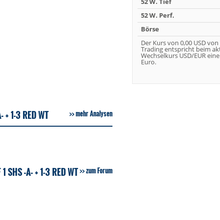
52 W. Tief
52 W. Perf.
Börse
Der Kurs von 0,00 USD von
Trading entspricht beim ak
Wechselkurs USD/EUR eine
Euro.
 + 1-3 RED WT
mehr Analysen
SHS -A- + 1-3 RED WT
zum Forum