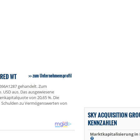
 RED WT
zum Unternehmensprofil
G8266A1287 gehandelt. Zum
o. USD aus. Das ausgewiesene
genkapitalquote von 20,65 %. Die
on Schulden zu Vermögenswerten von
SKY ACQUISITION GROU
KENNZAHLEN
Marktkapitalisierung in