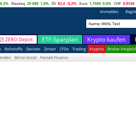
0,3%
Nasdaq
29 680
1,0%
Öl
82,4
-0,2%
Euro
1,1569
0,4%
CHF
0,9336
Anmelden
Regis
ETF-Sparplan
Krypto kaufen
ZERO Depot
n
Rohstoffe
Devisen
Zinsen
CFDs
Trading
Kryptos
Broker-Vergleic
denden
Börse-Social
Female Finance