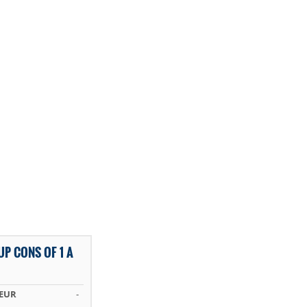
P CONS OF 1 A
 EUR
-