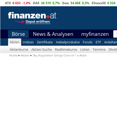
ATX
6 653
-1,4%
DAX
26 319
0,7%
Dow
54 068
0,3%
EStoxx50
6 524
Börse
News & Analysen
myfinanzen
Aktien
Indizes
Zertifikate
Hebelprodukte
Fonds
ETF
Anleihe
Aktienkurse
Aktien-Suche
Realtimekurse
Listen
Termine
Divi
Home
»
Aktien
»
Sky Acquisition Group Cons of 1 a-Aktie