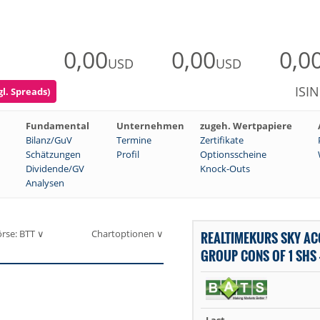
0,00
0,00
0,0
USD
USD
ISI
gl. Spreads)
Fundamental
Unternehmen
zugeh. Wertpapiere
Bilanz/GuV
Termine
Zertifikate
Schätzungen
Profil
Optionsscheine
Dividende/GV
Knock-Outs
Analysen
rse: BTT ∨
Chartoptionen ∨
REALTIMEKURS SKY AC
GROUP CONS OF 1 SHS -