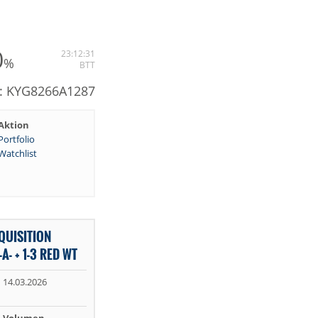
0
23:12:31
%
BTT
N: KYG8266A1287
Aktion
Portfolio
Watchlist
QUISITION
A- + 1-3 RED WT
14.03.2026