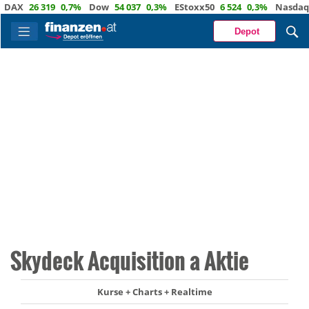
X
26 319
0,7%
Dow
54 037
0,3%
EStoxx50
6 524
0,3%
Nasdaq
29
Depot
Skydeck Acquisition a Aktie
Kurse + Charts + Realtime