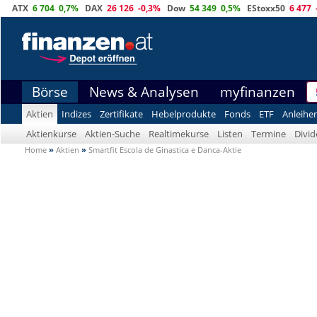
ATX
6 704
0,7%
DAX
26 126
-0,3%
Dow
54 349
0,5%
EStoxx50
6 477
Börse
News & Analysen
myfinanzen
Aktien
Indizes
Zertifikate
Hebelprodukte
Fonds
ETF
Anleihe
Aktienkurse
Aktien-Suche
Realtimekurse
Listen
Termine
Divi
Home
»
Aktien
»
Smartfit Escola de Ginastica e Danca-Aktie