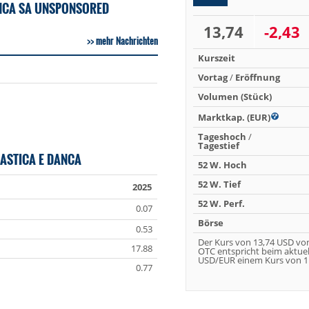
ANCA SA UNSPONSORED
13,74
-2,43
mehr Nachrichten
Kurszeit
Vortag
/
Eröffnung
Volumen (Stück)
Marktkap. (EUR)
Tageshoch
/
Tagestief
ASTICA E DANCA
52 W. Hoch
52 W. Tief
2025
52 W. Perf.
0.07
Börse
0.53
Der Kurs von 13,74 USD vo
17.88
OTC entspricht beim aktue
USD/EUR einem Kurs von 11
0.77