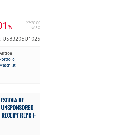
01
23:20:00
%
NASO
N: US83205U1025
Aktion
Portfolio
Watchlist
 ESCOLA DE
A UNSPONSORED
RECEIPT REPR 1-