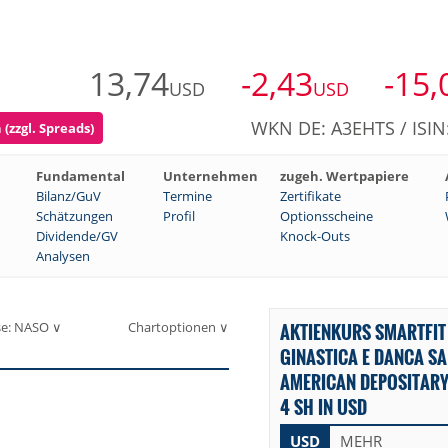
13,74
-2,43
-15,
USD
USD
WKN DE: A3EHTS / ISI
(zzgl. Spreads)
Fundamental
Unternehmen
zugeh. Wertpapiere
Bilanz/GuV
Termine
Zertifikate
Schätzungen
Profil
Optionsscheine
Dividende/GV
Knock-Outs
Analysen
se: NASO ∨
Chartoptionen ∨
AKTIENKURS SMARTFIT
GINASTICA E DANCA S
AMERICAN DEPOSITARY 
4 SH IN USD
USD
MEHR