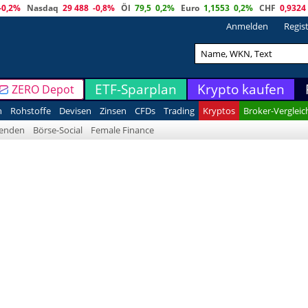
-0,2%
Nasdaq
29 488
-0,8%
Öl
79,5
0,2%
Euro
1,1553
0,2%
CHF
0,9324
Anmelden
Regis
ETF-Sparplan
Krypto kaufen
ZERO Depot
n
Rohstoffe
Devisen
Zinsen
CFDs
Trading
Kryptos
Broker-Vergleic
denden
Börse-Social
Female Finance