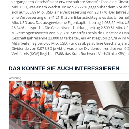
vergangenen Geschäftsjahr erwirtschaftete Smartfit Escola de Ginast
Mio. USD, was einem Wachstum von 25,22 % gegenüber dem Vorjahr e
sich auf 305,89 Mio. USD, eine Verbesserung von 28,17 %. Der Jahres
eine Verbesserung um 41,21 %. Zum Bilanzstichtag wies das Untern
Mio. USD aus. Das ausgewiesene Eigenkapital betrug 1.033,52 Mio. U
26,34 % entspricht. Die Gesamtverschuldung betrug 2.509,51 Mio. US
zu Vermögenswerten von 63,97 %. Smartfit Escola de Ginastica e Da
Geschäftsjahresende 23.000 Mitarbeiter, ein Anstieg von 27,78 % im 
Mitarbeiter lag bei 0,06 Mio. USD. Für das abgelaufene Geschäftsjah
Dividende von 0,07 USD je Aktie, was einer Dividendenrendite von 0,
Verhältnis (KGV) liegt bei 17,88, das Kurs-Buchwert-Verhältnis (KBV) be