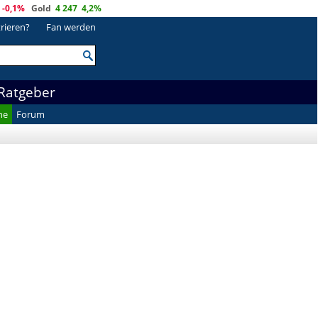
-0,1%
Gold
4 247
4,2%
trieren?
Fan werden
Ratgeber
he
Forum