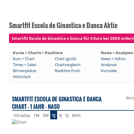
Smartfit Escola de Ginastica e Danca Aktie
Smartfit Escola de Ginastica e Danca für 0 Euro bei ZERO ordern 
Kurse + Charts + Realtime
News + Analysen
Kurs + Chart
Chart (groß)
News + Adhoc
Times + Sales
Chartvergleich
Analysen
Börsenplätze
Realtime Push
Kursziele
Historisch
SMARTFIT ESCOLA DE GINASTICA E DANCA
Bör
CHART - 1 JAHR - NASO
Intraday
1W
3M
1J
3J
5J
MAX