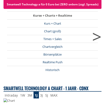
Smartwell Technology a für 0 Euro bei ZERO ordern (zzgl. Spreads)
Kurse + Charts + Realtime
Kurs + Chart
>
Chart (groß)
Times + Sales
Chartvergleich
Börsenplätze
Realtime Push
Historisch
SMARTWELL TECHNOLOGY A CHART - 1 JAHR - CDNX
Intraday
1W
3M
1J
3J
5J
MAX