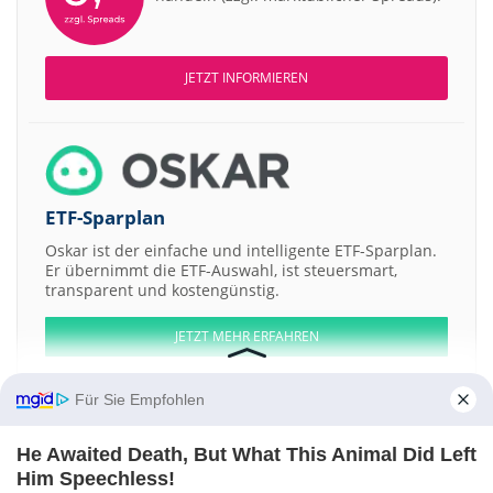
JETZT INFORMIEREN
ETF-Sparplan
Oskar ist der einfache und intelligente ETF-Sparplan.
Er übernimmt die ETF-Auswahl, ist steuersmart,
transparent und kostengünstig.
JETZT MEHR ERFAHREN
Für Sie Empfohlen
He Awaited Death, But What This Animal Did Left
Aktien ATX
DAX
EuroStoxx 50
Dow Jones
NASDAQ 100
Nikkei 225
Him Speechless!
S&P 500