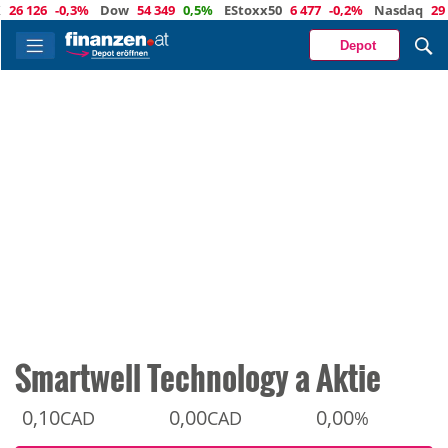
126
-0,3%
Dow
54 349
0,5%
EStoxx50
6 477
-0,2%
Nasdaq
29 488
Depot
Smartwell Technology a Aktie
0,10
0,00
0,00
CAD
CAD
%