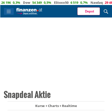
196
0,3%
Dow
54 349
0,5%
EStoxx50
6 519
0,7%
Nasdaq
29 488
-
Depot
Snapdeal Aktie
Kurse + Charts + Realtime