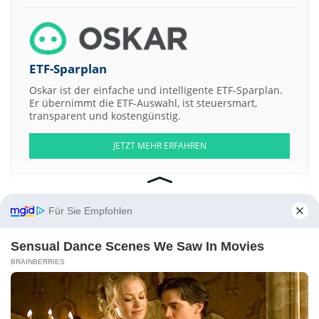
ETF-Sparplan
Oskar ist der einfache und intelligente ETF-Sparplan.
Er übernimmt die ETF-Auswahl, ist steuersmart,
transparent und kostengünstig.
JETZT MEHR ERFAHREN
Für Sie Empfohlen
Aktien ATX
DAX
EuroStoxx 50
Dow Jones
NASDAQ 100
Nikkei 225
S&P 500
Sensual Dance Scenes We Saw In Movies
BRAINBERRIES
Weitere Aktien:
The J.G. Wentworth Company Registered a
Winvest Group
CMS Info
Systems
Chain Bridge I Registered a
VMG Consumer Acquisition a
Kontakt
-
Impressum
-
Werbung
-
Barrierefreiheit