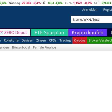
0,4%
Nasdaq
29 365
-0,4%
Öl
83,3
4,8%
Euro
1,1521
-0,3%
CHF
0,9361
Anmelden
Regis
ETF-Sparplan
Krypto kaufen
ZERO Depot
n
Rohstoffe
Devisen
Zinsen
CFDs
Trading
Kryptos
Broker-Vergleic
denden
Börse-Social
Female Finance