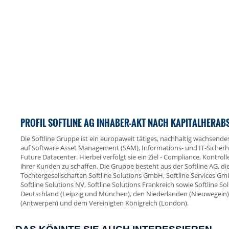
PROFIL SOFTLINE AG INHABER-AKT NACH KAPITALHERA
Die Softline Gruppe ist ein europaweit tätiges, nachhaltig wachsen
auf Software Asset Management (SAM), Informations- und IT-Sicherhe
Future Datacenter. Hierbei verfolgt sie ein Ziel - Compliance, Kontro
ihrer Kunden zu schaffen. Die Gruppe besteht aus der Softline AG, die
Tochtergesellschaften Softline Solutions GmbH, Softline Services Gm
Softline Solutions NV, Softline Solutions Frankreich sowie Softline So
Deutschland (Leipzig und München), den Niederlanden (Nieuwegein), F
(Antwerpen) und dem Vereinigten Königreich (London).