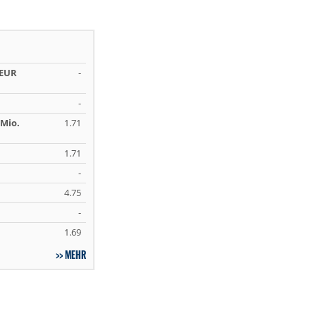
 EUR
-
-
Mio.
1.71
1.71
-
4.75
-
1.69
MEHR