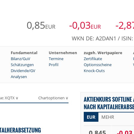
0,85
-0,03
-2,8
EUR
EUR
WKN DE: A2DAN1 / ISIN
Fundamental
Unternehmen
zugeh. Wertpapiere
Bilanz/GuV
Termine
Zertifikate
Schätzungen
Profil
Optionsscheine
Dividende/GV
Knock-Outs
Analysen
se: XQTX ∨
Chartoptionen ∨
AKTIENKURS SOFTLINE 
NACH KAPITALHERABSE
EUR
MEHR
ITALHERABSETZUNG
0,845
-0,03