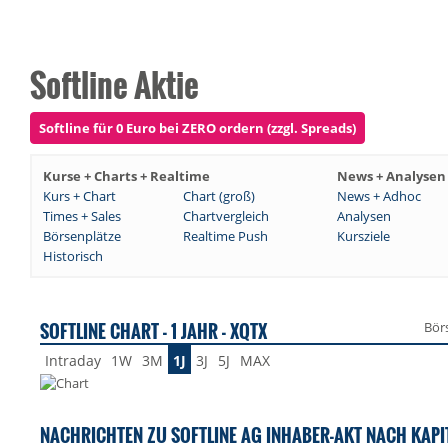
Softline Aktie
Softline für 0 Euro bei ZERO ordern (zzgl. Spreads)
Kurse + Charts + Realtime
News + Analysen
Kurs + Chart
Chart (groß)
News + Adhoc
Times + Sales
Chartvergleich
Analysen
Börsenplätze
Realtime Push
Kursziele
Historisch
SOFTLINE CHART - 1 JAHR - XQTX
Bör
Intraday
1W
3M
1J
3J
5J
MAX
NACHRICHTEN ZU SOFTLINE AG INHABER-AKT NACH KAP