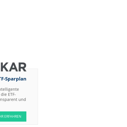
TF-Sparplan
ntelligente
die ETF-
ransparent und
HR ERFAHREN