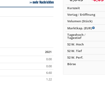
mehr Nachrichten
Kurszeit
Vortag
/
Eröffnung
Volumen (Stück)
Marktkap. (EUR)
Tageshoch
/
Tagestief
52 W. Hoch
52 W. Tief
2021
52 W. Perf.
0.00
Börse
0.00
6.60
1.22