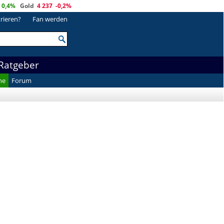
0,4%
Gold
4 237
-0,2%
trieren?
Fan werden
Ratgeber
he
Forum