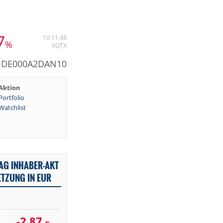
7
10:11:48
%
XQTX
: DE000A2DAN10
Aktion
Portfolio
Watchlist
AG INHABER-AKT
TZUNG IN EUR
-2,87