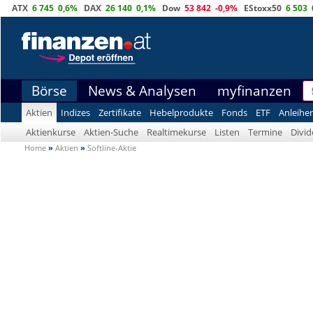
ATX
6 745
0,6%
DAX
26 140
0,1%
Dow
53 842
-0,9%
EStoxx50
6 503
Börse
News & Analysen
myfinanzen
Aktien
Indizes
Zertifikate
Hebelprodukte
Fonds
ETF
Anleihe
Aktienkurse
Aktien-Suche
Realtimekurse
Listen
Termine
Divi
Home
»
Aktien
»
Softline-Aktie