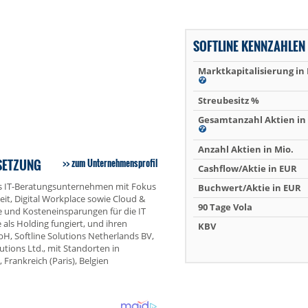
SOFTLINE KENNZAHLEN
Marktkapitalisierung in
Streubesitz %
Gesamtanzahl Aktien in 
Anzahl Aktien in Mio.
BSETZUNG
zum Unternehmensprofil
Cashflow/Aktie in EUR
des IT-Beratungsunternehmen mit Fokus
Buchwert/Aktie in EUR
it, Digital Workplace sowie Cloud &
90 Tage Vola
lle und Kosteneinsparungen für die IT
 als Holding fungiert, und ihren
KBV
bH, Softline Solutions Netherlands BV,
lutions Ltd., mit Standorten in
rankreich (Paris), Belgien