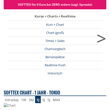
SOFTTEX für 0 Euro bei ZERO ordern (zzgl. Spreads)
Kurse + Charts + Realtime
Kurs + Chart
>
Chart (groß)
Times + Sales
Chartvergleich
Börsenplätze
Realtime Push
Historisch
SOFTTEX CHART - 1 JAHR - TOKIO
Intraday
1W
3M
1J
3J
5J
MAX