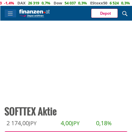
1,4%
DAX
26 319
0,7%
Dow
54 037
0,3%
EStoxx50
6 524
0,3%
Na
Depot
SOFTTEX Aktie
2 174,00
4,00
0,18
JPY
JPY
%