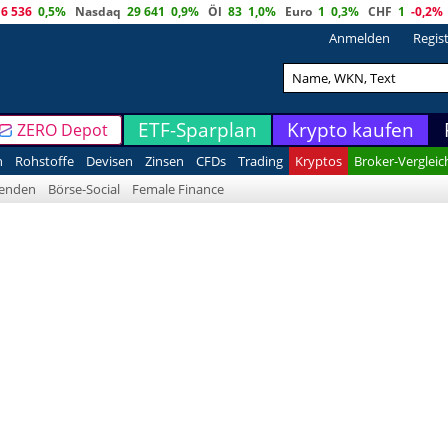
6 536
0,5%
Nasdaq
29 641
0,9%
Öl
83
1,0%
Euro
1
0,3%
CHF
1
-0,2%
Anmelden
Regis
ETF-Sparplan
Krypto kaufen
ZERO Depot
n
Rohstoffe
Devisen
Zinsen
CFDs
Trading
Kryptos
Broker-Vergleic
denden
Börse-Social
Female Finance