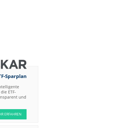
TF-Sparplan
ntelligente
die ETF-
ransparent und
HR ERFAHREN