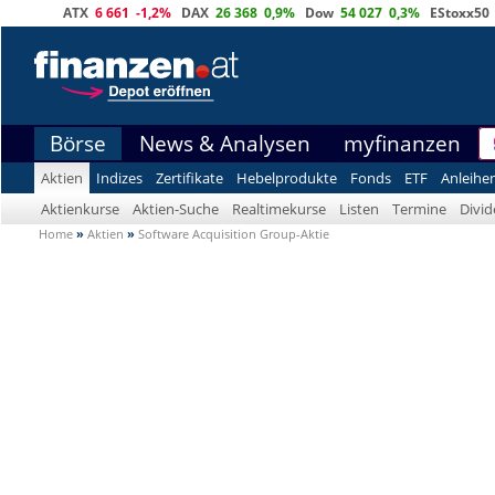
ATX
6 661
-1,2%
DAX
26 368
0,9%
Dow
54 027
0,3%
EStoxx50
Börse
News & Analysen
myfinanzen
Aktien
Indizes
Zertifikate
Hebelprodukte
Fonds
ETF
Anleihe
Aktienkurse
Aktien-Suche
Realtimekurse
Listen
Termine
Divi
Home
»
Aktien
»
Software Acquisition Group-Aktie