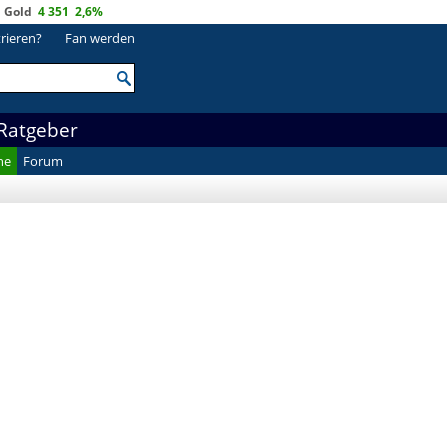
Gold
4 351
2,6%
trieren?
Fan werden
Ratgeber
he
Forum