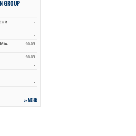
ON GROUP
 EUR
-
-
Mio.
66.69
66.69
-
-
-
-
MEHR