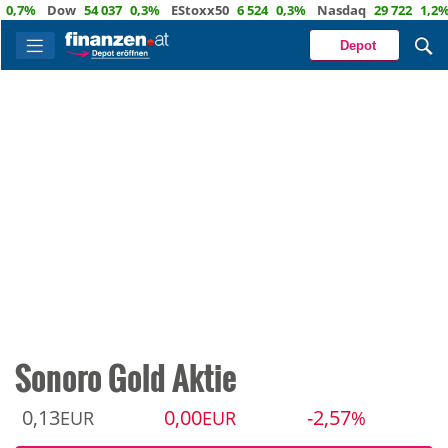
7%
Dow
54 037
0,3%
EStoxx50
6 524
0,3%
Nasdaq
29 722
1,2%
Öl
Depot
Sonoro Gold Aktie
0,13
0,00
-2,57
EUR
EUR
%