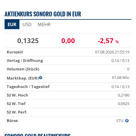
AKTIENKURS SONORO GOLD IN EUR
EUR
USD
MEHR
0,1325
0,00
-2,57
%
Kurszeit
07.08.2026 21:55:19
Vortag
/
Eröffnung
0,14 / 0,13
Volumen (Stück)
0
61,68 Mio
Marktkap. (EUR)
Tageshoch
/
Tagestief
0,14 / 0,13
52 W. Hoch
0,2180
52 W. Tief
0,0925
52 W. Perf.
Börse
STU