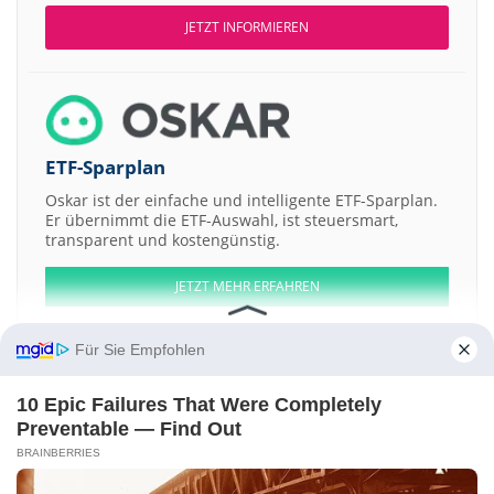
JETZT INFORMIEREN
ETF-Sparplan
Oskar ist der einfache und intelligente ETF-Sparplan.
Er übernimmt die ETF-Auswahl, ist steuersmart,
transparent und kostengünstig.
JETZT MEHR ERFAHREN
Für Sie Empfohlen
10 Epic Failures That Were Completely
Aktien ATX
DAX
EuroStoxx 50
Dow Jones
NASDAQ 100
Nikkei 225
Preventable — Find Out
S&P 500
BRAINBERRIES
Weitere Aktien: