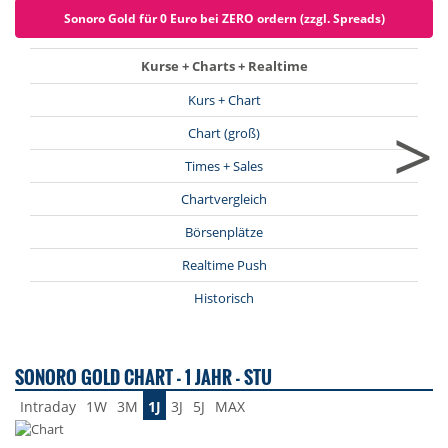
Sonoro Gold für 0 Euro bei ZERO ordern (zzgl. Spreads)
Kurse + Charts + Realtime
Kurs + Chart
>
Chart (groß)
Times + Sales
Chartvergleich
Börsenplätze
Realtime Push
Historisch
SONORO GOLD CHART - 1 JAHR - STU
Intraday
1W
3M
1J
3J
5J
MAX