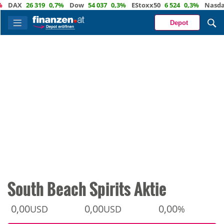
AX
26 319
0,7%
Dow
54 037
0,3%
EStoxx50
6 524
0,3%
Nasdaq
2
Depot
South Beach Spirits Aktie
0,00
0,00
0,00
USD
USD
%