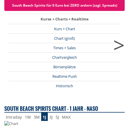
South Beach Spirits für 0 Euro bei ZERO ordern (zzgl. Spreads)
Kurse + Charts + Realtime
Kurs + Chart
>
Chart (groß)
Times + Sales
Chartvergleich
Börsenplätze
Realtime Push
Historisch
SOUTH BEACH SPIRITS CHART - 1 JAHR - NASO
Intraday
1W
3M
1J
3J
5J
MAX