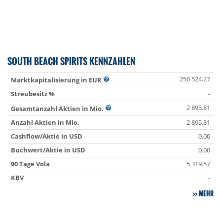
SOUTH BEACH SPIRITS KENNZAHLEN
250 524.27
Marktkapitalisierung in EUR
Streubesitz %
-
2 895.81
Gesamtanzahl Aktien in Mio.
Anzahl Aktien in Mio.
2 895.81
Cashflow/Aktie in USD
0.00
Buchwert/Aktie in USD
0.00
90 Tage Vola
5 319.57
KBV
-
MEHR