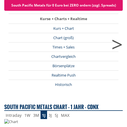
South Pacific Metals für 0 Euro bei ZERO ordern (zzgl. Spreads)
Kurse + Charts + Realtime
Kurs + Chart
>
Chart (groß)
Times + Sales
Chartvergleich
Börsenplätze
Realtime Push
Historisch
SOUTH PACIFIC METALS CHART - 1 JAHR - CDNX
Intraday
1W
3M
1J
3J
5J
MAX