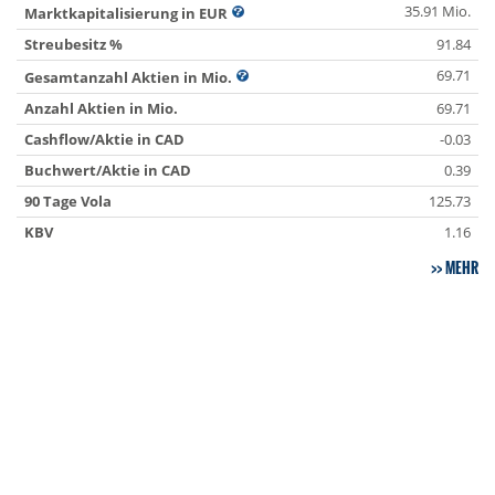
35.91 Mio.
Marktkapitalisierung in EUR
Streubesitz %
91.84
69.71
Gesamtanzahl Aktien in Mio.
Anzahl Aktien in Mio.
69.71
Cashflow/Aktie in CAD
-0.03
Buchwert/Aktie in CAD
0.39
90 Tage Vola
125.73
KBV
1.16
MEHR