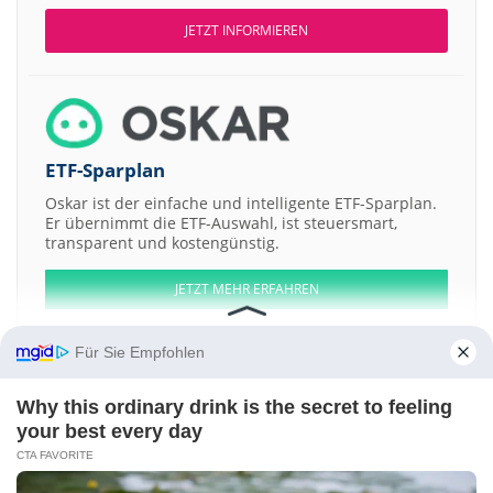
JETZT INFORMIEREN
ETF-Sparplan
Oskar ist der einfache und intelligente ETF-Sparplan.
Er übernimmt die ETF-Auswahl, ist steuersmart,
transparent und kostengünstig.
JETZT MEHR ERFAHREN
Für Sie Empfohlen
Why this ordinary drink is the secret to feeling
Aktien ATX
DAX
EuroStoxx 50
Dow Jones
NASDAQ 100
Nikkei 225
your best every day
S&P 500
CTA FAVORITE
Weitere Aktien: