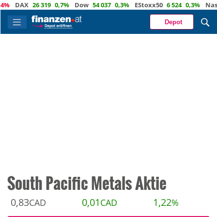
DAX
26 319
0,7%
Dow
54 037
0,3%
EStoxx50
6 524
0,3%
Nasdaq
Depot
South Pacific Metals Aktie
0,83
0,01
1,22
CAD
CAD
%