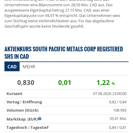
Unternehmen eine Bilanzsumme von 28,59 Mio. CAD aus. Das
ausgewiesene Eigenkapital betrug 27,15 Mio. CAD, was einer
Eigenkapitalquote von 94,97 % entspricht. Das Unternehmen wies
zum Stichtag keine Verbindlichkeiten aus. Für das abgelaufene
Geschäftsjahr wurde keine Dividende gezahlt.
AKTIENKURS SOUTH PACIFIC METALS CORP REGISTERED
SHS IN CAD
CAD
MEHR
0,830
0,01
1,22
%
Kurszeit
07.08.2026 23:00:00
Vortag
/
Eröffnung
0,82 / 0,84
Volumen (Stück)
108 995
35,91 Mio
Marktkap. (EUR)
Tageshoch
/
Tagestief
0,84 / 0,81