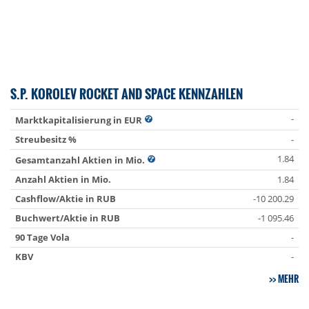
S.P. KOROLEV ROCKET AND SPACE KENNZAHLEN
-
Marktkapitalisierung in EUR
Streubesitz %
-
1.84
Gesamtanzahl Aktien in Mio.
Anzahl Aktien in Mio.
1.84
Cashflow/Aktie in RUB
-10 200.29
Buchwert/Aktie in RUB
-1 095.46
90 Tage Vola
-
KBV
-
MEHR