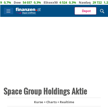
,7%
Dow
54 037
0,3%
EStoxx50
6 524
0,3%
Nasdaq
29 722
1,2%
Depot
Space Group Holdings Aktie
Kurse + Charts + Realtime