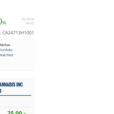
0
00:20:00
%
NASO
N: CA24713H1001
Aktion
Portfolio
Watchlist
ANNABIS INC
D
25,00