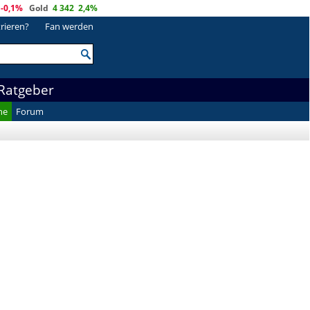
-0,1%
Gold
4 342
2,4%
trieren?
Fan werden
Ratgeber
he
Forum