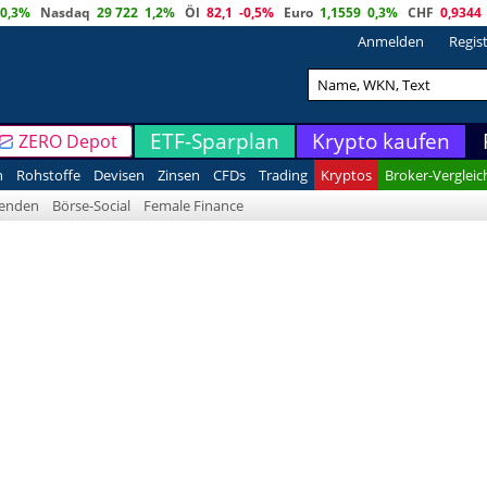
0,3%
Nasdaq
29 722
1,2%
Öl
82,1
-0,5%
Euro
1,1559
0,3%
CHF
0,9344
Anmelden
Regis
ETF-Sparplan
Krypto kaufen
ZERO Depot
n
Rohstoffe
Devisen
Zinsen
CFDs
Trading
Kryptos
Broker-Vergleic
denden
Börse-Social
Female Finance