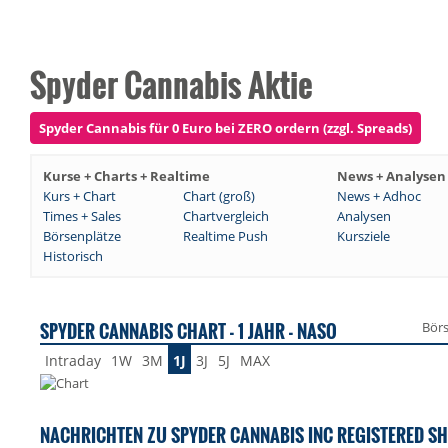
Spyder Cannabis Aktie
Spyder Cannabis für 0 Euro bei ZERO ordern (zzgl. Spreads)
Kurse + Charts + Realtime
News + Analysen
Kurs + Chart
Chart (groß)
News + Adhoc
Times + Sales
Chartvergleich
Analysen
Börsenplätze
Realtime Push
Kursziele
Historisch
SPYDER CANNABIS CHART - 1 JAHR - NASO
Bör
Intraday
1W
3M
1J
3J
5J
MAX
NACHRICHTEN ZU SPYDER CANNABIS INC REGISTERED S