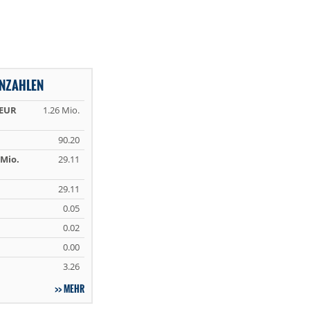
NNZAHLEN
 EUR
1.26 Mio.
90.20
Mio.
29.11
29.11
0.05
0.02
0.00
3.26
MEHR