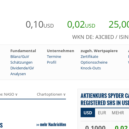
0,10
0,02
25,0
USD
USD
WKN DE: A3C8ED / ISI
Fundamental
Unternehmen
zugeh. Wertpapiere
Bilanz/GuV
Termine
Zertifikate
Schätzungen
Profil
Optionsscheine
Dividende/GV
Knock-Outs
Analysen
se: NASO ∨
Chartoptionen ∨
AKTIENKURS SPYDER C
REGISTERED SHS IN US
USD
EUR
MEHR
HS
mehr Nachrichten
0,1000
0,02