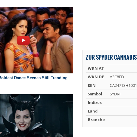
ZUR SPYDER CANNABIS
WKN AT
WKN DE
A3C8ED
ISIN
CA24713H1001
Symbol
SYDRF
Indizes
Land
Branche