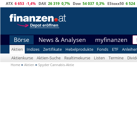
ATX
6 653
-1,4%
DAX
26 319
0,7%
Dow
54 037
0,3%
EStoxx50
6 524
Börse
News & Analysen
myfinanzen
Aktien
Indizes
Zertifikate
Hebelprodukte
Fonds
ETF
Anleihe
Aktienkurse
Aktien-Suche
Realtimekurse
Listen
Termine
Divi
Home
»
Aktien
»
Spyder Cannabis-Aktie