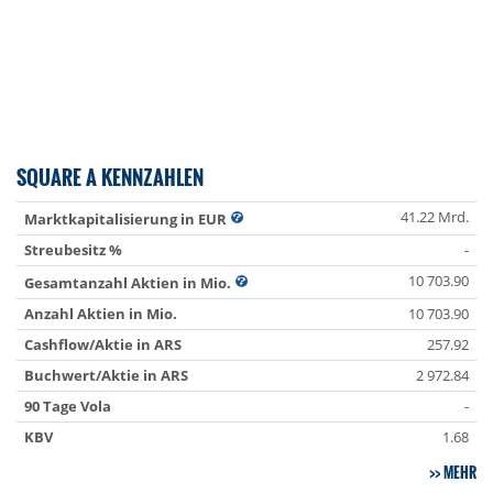
SQUARE A KENNZAHLEN
41.22 Mrd.
Marktkapitalisierung in EUR
Streubesitz %
-
10 703.90
Gesamtanzahl Aktien in Mio.
Anzahl Aktien in Mio.
10 703.90
Cashflow/Aktie in ARS
257.92
Buchwert/Aktie in ARS
2 972.84
90 Tage Vola
-
KBV
1.68
MEHR