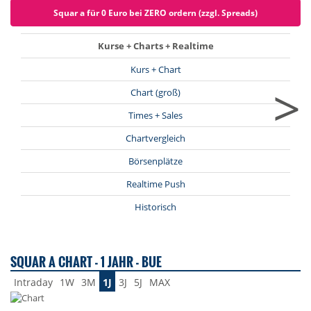
Squar a für 0 Euro bei ZERO ordern (zzgl. Spreads)
Kurse + Charts + Realtime
Kurs + Chart
>
Chart (groß)
Times + Sales
Chartvergleich
Börsenplätze
Realtime Push
Historisch
SQUAR A CHART - 1 JAHR - BUE
Intraday
1W
3M
1J
3J
5J
MAX