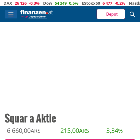
X
26 126
-0,3%
Dow
54 349
0,5%
EStoxx50
6 477
-0,2%
Nasdaq
2
Depot
Squar a Aktie
6 660,00
215,00
3,34
ARS
ARS
%