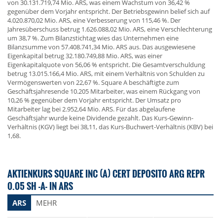
von 30.131.719,74 Mio. ARS, was einem Wachstum von 36,42 %
gegenüber dem Vorjahr entspricht. Der Betriebsgewinn belief sich auf
4.020.870,02 Mio. ARS, eine Verbesserung von 115,46 %. Der
Jahresüberschuss betrug 1.626.088,02 Mio. ARS, eine Verschlechterung
um 38,7 %. Zum Bilanzstichtag wies das Unternehmen eine
Bilanzsumme von 57.408.741,34 Mio. ARS aus. Das ausgewiesene
Eigenkapital betrug 32.180.749,88 Mio. ARS, was einer
Eigenkapitalquote von 56,06 % entspricht. Die Gesamtverschuldung
betrug 13.015.166,4 Mio. ARS, mit einem Verhältnis von Schulden zu
Vermögenswerten von 22,67 %. Square A beschäftigte zum
Geschäftsjahresende 10.205 Mitarbeiter, was einem Rückgang von
10,26 % gegenüber dem Vorjahr entspricht. Der Umsatz pro
Mitarbeiter lag bei 2.952,64 Mio. ARS. Für das abgelaufene
Geschäftsjahr wurde keine Dividende gezahlt. Das Kurs-Gewinn-
Verhältnis (KGV) liegt bei 38,11, das Kurs-Buchwert-Verhältnis (KBV) bei
1,68.
AKTIENKURS SQUARE INC (A) CERT DEPOSITO ARG REPR
0.05 SH -A- IN ARS
ARS
MEHR