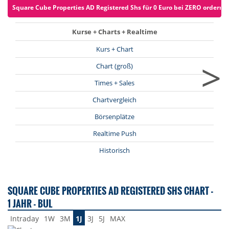
Square Cube Properties AD Registered Shs für 0 Euro bei ZERO ordern (z
Kurse + Charts + Realtime
Kurs + Chart
>
Chart (groß)
Times + Sales
Chartvergleich
Börsenplätze
Realtime Push
Historisch
SQUARE CUBE PROPERTIES AD REGISTERED SHS CHART -
1 JAHR - BUL
Intraday
1W
3M
1J
3J
5J
MAX