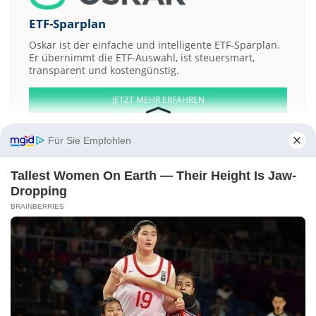
ETF-Sparplan
Oskar ist der einfache und intelligente ETF-Sparplan.
Er übernimmt die ETF-Auswahl, ist steuersmart,
transparent und kostengünstig.
JETZT MEHR ERFAHREN
Für Sie Empfohlen
Tallest Women On Earth — Their Height Is Jaw-
Aktien ATX
DAX
EuroStoxx 50
Dow Jones
NASDAQ 100
Nikkei 225
Dropping
S&P 500
BRAINBERRIES
Weitere Aktien:
Freehold Royalties
Countrywide
HBM Holdings
Churchill Capital a
Revium Recovery
Kontakt
-
Impressum
-
Werbung
-
Barrierefreiheit
Sitemap
-
Datenschutz
-
Disclaimer
-
AGB
-
Privatsphäre-Einstellungen