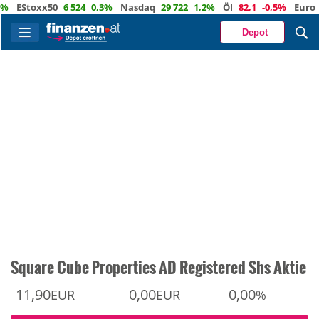
Stoxx50
6 524
0,3%
Nasdaq
29 722
1,2%
Öl
82,1
-0,5%
Euro
1,15
Depot
Square Cube Properties AD Registered Shs Aktie
11,90
0,00
0,00
EUR
EUR
%