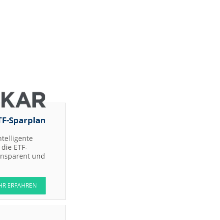
TF-Sparplan
ntelligente
die ETF-
ransparent und
HR ERFAHREN