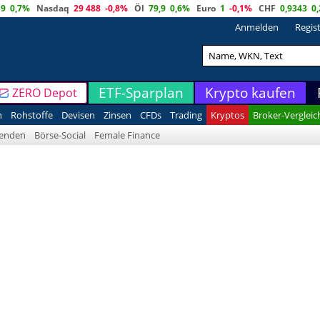
19
0,7%
Nasdaq
29 488
-0,8%
Öl
79,9
0,6%
Euro
1
-0,1%
CHF
0,9343
0
Anmelden
Regis
ETF-Sparplan
Krypto kaufen
ZERO Depot
n
Rohstoffe
Devisen
Zinsen
CFDs
Trading
Kryptos
Broker-Vergleic
denden
Börse-Social
Female Finance