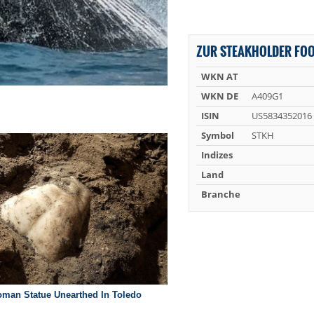
ZUR STEAKHOLDER FOO
WKN AT
WKN DE
A409G1
ISIN
US5834352016
Symbol
STKH
Indizes
Land
Branche