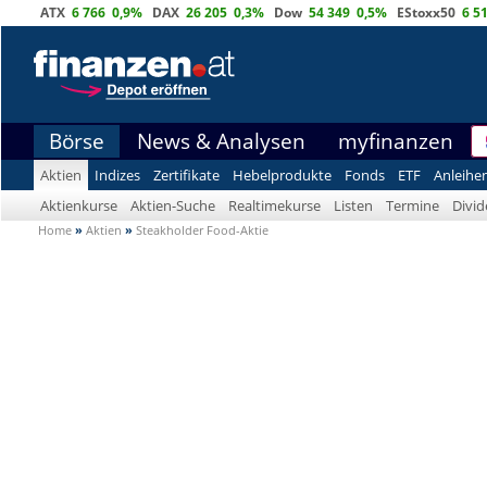
ATX
6 766
0,9%
DAX
26 205
0,3%
Dow
54 349
0,5%
EStoxx50
6 5
Börse
News & Analysen
myfinanzen
Aktien
Indizes
Zertifikate
Hebelprodukte
Fonds
ETF
Anleihe
Aktienkurse
Aktien-Suche
Realtimekurse
Listen
Termine
Divi
Home
»
Aktien
»
Steakholder Food-Aktie