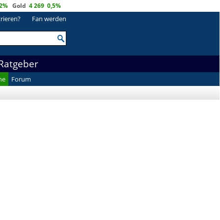
,2%
Gold
4 269
0,5%
trieren?
Fan werden
Ratgeber
he
Forum