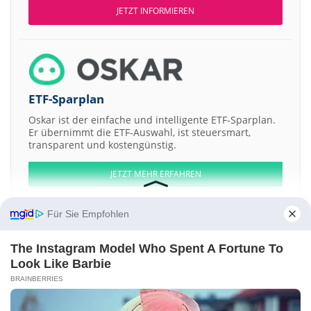
JETZT INFORMIEREN
ETF-Sparplan
Oskar ist der einfache und intelligente ETF-Sparplan.
Er übernimmt die ETF-Auswahl, ist steuersmart,
transparent und kostengünstig.
JETZT MEHR ERFAHREN
Für Sie Empfohlen
The Instagram Model Who Spent A Fortune To
Aktien ATX
DAX
EuroStoxx 50
Dow Jones
NASDAQ 100
Nikkei 225
Look Like Barbie
S&P 500
BRAINBERRIES
Weitere Aktien:
FG Merger
Mobile Infrastructure
Propell Holdings
Big Tree Carbon