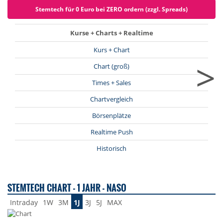
Stemtech für 0 Euro bei ZERO ordern (zzgl. Spreads)
Kurse + Charts + Realtime
Kurs + Chart
>
Chart (groß)
Times + Sales
Chartvergleich
Börsenplätze
Realtime Push
Historisch
STEMTECH CHART - 1 JAHR - NASO
Intraday
1W
3M
1J
3J
5J
MAX