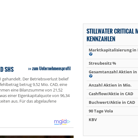
STILLWATER CRITICAL 
KENNZAHLEN
Marktkapitalisierung in
Streubesitz %
ED SHS
zum Unternehmensprofil
Gesamtanzahl Aktien in 
1 gehandelt. Der Betriebsverlust belief
fehlbetrag betrug 9,52 Mio. CAD, eine
Anzahl Aktien in Mio.
ehmen eine Bilanzsumme von 21,52
Cashflow/Aktie in CAD
 was einer Eigenkapitalquote von 96,34
eiten aus. Für das abgelaufene
Buchwert/Aktie in CAD
90 Tage Vola
KBV