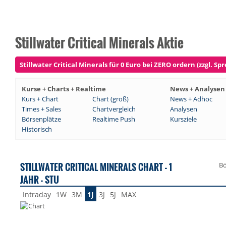
Stillwater Critical Minerals Aktie
Stillwater Critical Minerals für 0 Euro bei ZERO ordern (zzgl. Sp
Kurse + Charts + Realtime
News + Analysen
Kurs + Chart
Chart (groß)
News + Adhoc
Times + Sales
Chartvergleich
Analysen
Börsenplätze
Realtime Push
Kursziele
Historisch
STILLWATER CRITICAL MINERALS CHART - 1
Bö
JAHR - STU
Intraday
1W
3M
1J
3J
5J
MAX