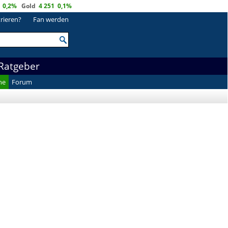
0,2%
Gold
4 251
0,1%
trieren?
Fan werden
Ratgeber
he
Forum