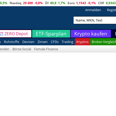
0,5%
Nasdaq
29 488
-0,8%
Öl
80,8
1,7%
Euro
1,1543
-0,1%
CHF
0,9343
Anmelden
Regis
ETF-Sparplan
Krypto kaufen
ZERO Depot
n
Rohstoffe
Devisen
Zinsen
CFDs
Trading
Kryptos
Broker-Vergleic
denden
Börse-Social
Female Finance