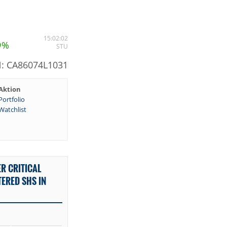
5
15:02:02
%
STU
: CA86074L1031
Aktion
Portfolio
Watchlist
R CRITICAL
ERED SHS IN