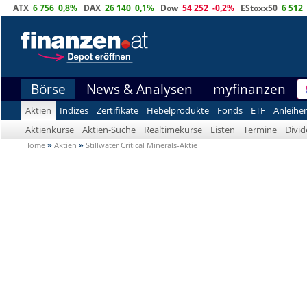
ATX
6 756
0,8%
DAX
26 140
0,1%
Dow
54 252
-0,2%
EStoxx50
6 512
Börse
News & Analysen
myfinanzen
Aktien
Indizes
Zertifikate
Hebelprodukte
Fonds
ETF
Anleihe
Aktienkurse
Aktien-Suche
Realtimekurse
Listen
Termine
Divi
Home
»
Aktien
»
Stillwater Critical Minerals-Aktie