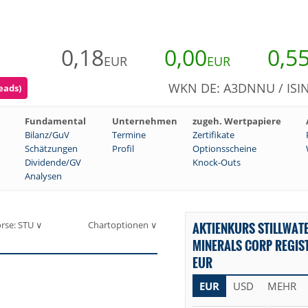
0,18
0,00
0,5
EUR
EUR
WKN DE: A3DNNU / ISIN
reads)
Fundamental
Unternehmen
zugeh. Wertpapiere
Bilanz/GuV
Termine
Zertifikate
Schätzungen
Profil
Optionsscheine
Dividende/GV
Knock-Outs
Analysen
rse: STU ∨
Chartoptionen ∨
AKTIENKURS STILLWATE
MINERALS CORP REGIST
EUR
EUR
USD
MEHR