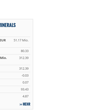
MINERALS
 EUR
51.17 Mio.
80.33
Mio.
312.39
312.39
-0.03
0.07
93.43
4.87
MEHR