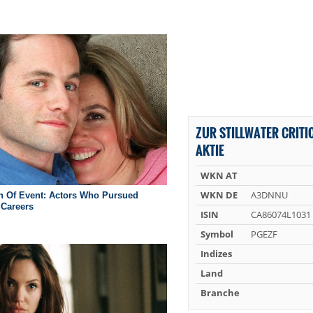
ZUR STILLWATER CRITI
AKTIE
WKN AT
WKN DE
A3DNNU
ISIN
CA86074L1031
Symbol
PGEZF
Indizes
Land
Branche