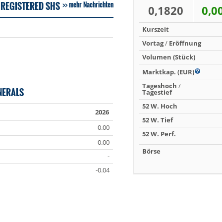
 REGISTERED SHS
mehr Nachrichten
0,1820
0,0
Kurszeit
Vortag
/
Eröffnung
Volumen (Stück)
Marktkap. (EUR)
Tageshoch
/
NERALS
Tagestief
52 W. Hoch
2026
52 W. Tief
0.00
52 W. Perf.
0.00
Börse
-
-0.04